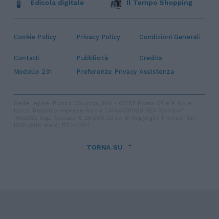
Edicola digitale
Il Tempo Shopping
Cookie Policy
Privacy Policy
Condizioni Generali
Contatti
Pubblicità
Credits
Modello 231
Preferenze Privacy
Assistenza
Sede legale: Piazza Colonna, 366 - 00187 Roma CF e P. Iva e
Iscriz. Registro Imprese Roma: 13486391009 REA Roma n°
1450962 Cap. Sociale € 25.000,00 i.v. © Copyright IlTempo. Srl -
ISSN (sito web): 1721-4084
TORNA SU