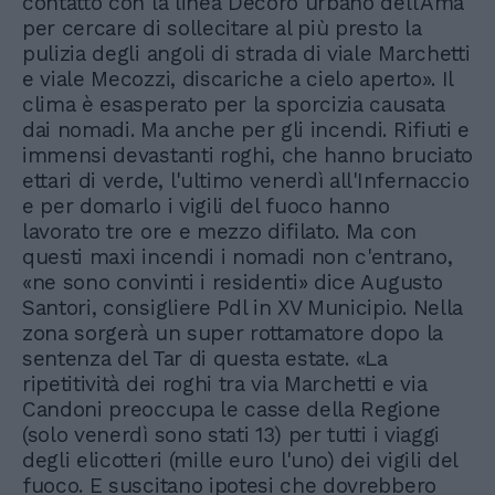
contatto con la linea Decoro urbano dell'Ama
per cercare di sollecitare al più presto la
pulizia degli angoli di strada di viale Marchetti
e viale Mecozzi, discariche a cielo aperto». Il
clima è esasperato per la sporcizia causata
dai nomadi. Ma anche per gli incendi. Rifiuti e
immensi devastanti roghi, che hanno bruciato
ettari di verde, l'ultimo venerdì all'Infernaccio
e per domarlo i vigili del fuoco hanno
lavorato tre ore e mezzo difilato. Ma con
questi maxi incendi i nomadi non c'entrano,
«ne sono convinti i residenti» dice Augusto
Santori, consigliere Pdl in XV Municipio. Nella
zona sorgerà un super rottamatore dopo la
sentenza del Tar di questa estate. «La
ripetitività dei roghi tra via Marchetti e via
Candoni preoccupa le casse della Regione
(solo venerdì sono stati 13) per tutti i viaggi
degli elicotteri (mille euro l'uno) dei vigili del
fuoco. E suscitano ipotesi che dovrebbero