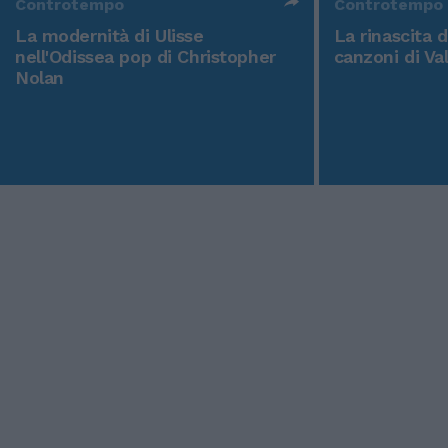
Controtempo
Controtempo
La modernità di Ulisse
La rinascita 
nell'Odissea pop di Christopher
canzoni di Va
Nolan