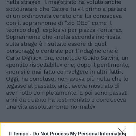
nella strage». Il magistrato ha voluto anche
sottolineare che Calore fu «il primo a parlare
di un ordinovista veneto che lui conosceva
con il soprannome di "zio Otto" come il
tecnico degli esplosivi per piazza Fontana».
Soprannome che «nella seconda inchiesta
sulla strage è risultato essere di quel
personaggio centrale per l'indagine che è
Carlo Digilio». Era, conclude Guido Salvini, un
«pentito rispettabile» che, dopo il pentimento,
«non si è mai fatto coinvolgere in altri fatti».
Oggi, ha concluso, non aveva più nulla che lo
legasse al passato, anzi, aveva mostrato di
aver rotto completamente. E poi sono passati
anni da quanto ha testimoniato e conduceva
una vita assolutamente normale».
Il Tempo -
Do Not Process My Personal Information