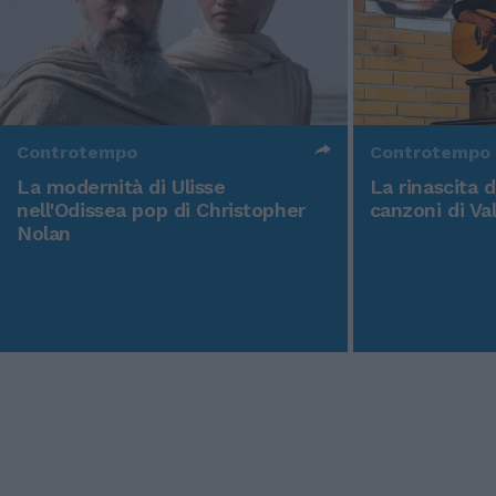
Controtempo
Controtempo
La modernità di Ulisse
La rinascita 
nell'Odissea pop di Christopher
canzoni di Va
Nolan