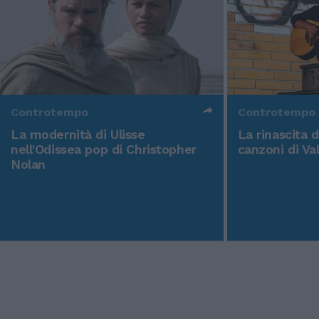
Controtempo
Controtempo
La modernità di Ulisse
La rinascita 
nell'Odissea pop di Christopher
canzoni di Va
Nolan