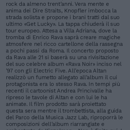
rock da almeno trent'anni. Vera mente e
anima dei Dire Straits, Knopfler imbocca la
strada solista e propone i brani tratti dal suo
ultimo «Get Lucky». La tappa chiuderà il suo
tour europeo. Attesa a Villa Adriana, dove la
tromba di Enrico Rava saprà creare magiche
atmosfere nel ricco cartellone della rassegna
a pochi passi da Roma. Il concerto proposto
da Rava alle 21 si baserà su una rivisitazione
del suo celebre album «Rava Noir» inciso nel
'97 con gli Electric Five. All'epoca Altan
realizzò un fumetto allegato all'album il cui
protagonista era lo stesso Rava. In tempi più
recenti il cartoonist Andrea Princivalle ha
ripreso le tavole di Altan e con lui le ha
animate. Il film prodotto sarà proiettato
questa sera mentre il trombettista, alla guida
del Parco della Musica Jazz Lab, riproporrà le
composizioni dell'album riarrangiate e