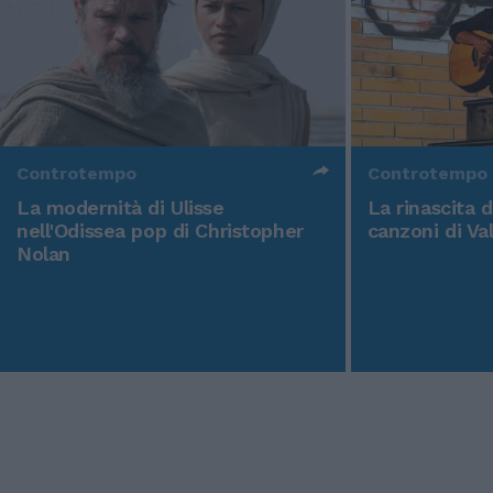
Controtempo
Controtempo
La modernità di Ulisse
La rinascita 
nell'Odissea pop di Christopher
canzoni di Va
Nolan