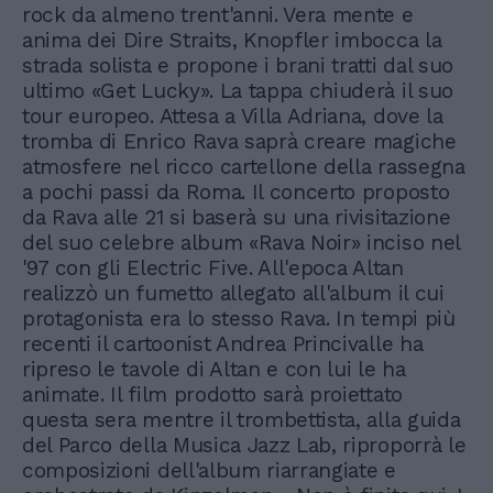
rock da almeno trent'anni. Vera mente e
anima dei Dire Straits, Knopfler imbocca la
strada solista e propone i brani tratti dal suo
ultimo «Get Lucky». La tappa chiuderà il suo
tour europeo. Attesa a Villa Adriana, dove la
tromba di Enrico Rava saprà creare magiche
atmosfere nel ricco cartellone della rassegna
a pochi passi da Roma. Il concerto proposto
da Rava alle 21 si baserà su una rivisitazione
del suo celebre album «Rava Noir» inciso nel
'97 con gli Electric Five. All'epoca Altan
realizzò un fumetto allegato all'album il cui
protagonista era lo stesso Rava. In tempi più
recenti il cartoonist Andrea Princivalle ha
ripreso le tavole di Altan e con lui le ha
animate. Il film prodotto sarà proiettato
questa sera mentre il trombettista, alla guida
del Parco della Musica Jazz Lab, riproporrà le
composizioni dell'album riarrangiate e