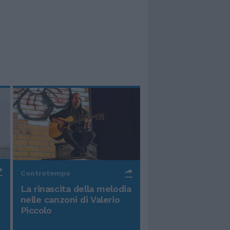
Controtempo
La rinascita della melodia
nelle canzoni di Valerio
Piccolo