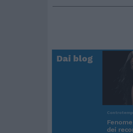
Dai blog
Controtem
Fenomen
dei reco