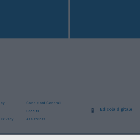
icy
Condizioni Generali
Edicola digitale
Credits
 Privacy
Assistenza
stro Imprese Roma: 13486391009 REA Roma n° 1450962 Cap. Sociale € 25.000,00 i.