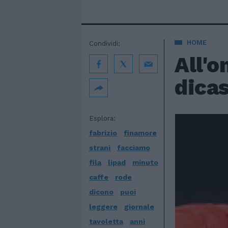
HOME
Condividi:
All'o
dica
Esplora:
fabrizio
finamore
strani
facciamo
fila
lipad
minuto
caffe
rode
dicono
puoi
leggere
giornale
tavoletta
anni