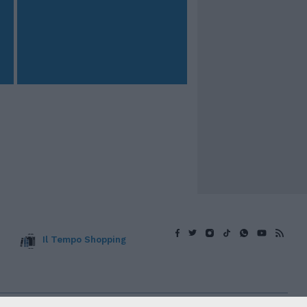
Il Tempo Shopping
v. © Copyright IlTempo. Srl - ISSN (sito web): 1721-