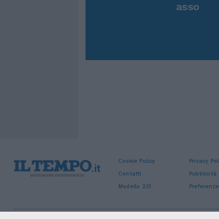
asso
Cookie Policy
Privacy Pol
Contatti
Pubblicità
Modello 231
Preferenze
Sede legale: Piazza Colonna, 366 - 00187 Roma CF e P. Iva e Iscriz. Regi