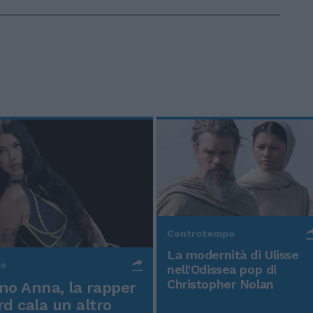
Controtempo
La modernità di Ulisse
po
nell'Odissea pop di
Christopher Nolan
o Anna, la rapper
rd cala un altro