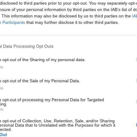
disclosed to third parties prior to your opt-out. You may separately opt-
lco dalla rassegna, giunta alla sua XXI
losure of your personal information by third parties on the IAB’s list of
on «Sono sempre più convinto». Un one
. This information may also be disclosed by us to third parties on the
IA
edito in cui Battista, che sarà
Participants
that may further disclose it to other third parties.
a di un nuovo show al Sisitina e di un film
vi, si rivolge alla gente in maniera
Le
diretta. Non mancheranno le sue celebri
da
l Data Processing Opt Outs
ei confronti dell'universo femminile. «C'è
Rudy Giuliani a Come States?
Le
 - dice - che spiega che quando una
Trump, Meloni e la strategia
o opt-out of the Sharing of my personal data.
e che ti odia allora vuol dire che ti ama
americana
In
ua moglie ti dice che ti odia, stai
he ti odia e basta. L'unica grande assente
o opt-out of the Sale of my Personal Data.
tica ma quella fa ride già da sola». Si
In
blo & Pedro Cabaret» lo spettacolo in
invece domani. Uno show che cambia di
to opt-out of processing my Personal Data for Targeted
a a seconda dell'ispirazione dei due comici.
ing.
In
lo improvviseranno ed interagiranno con
ori. Un dissacratorio monologo sul tema
o opt-out of Collection, Use, Retention, Sale, and/or Sharing
 è invece il nuovo spettacolo di Antonio
ersonal Data that Is Unrelated with the Purposes for which it
lected.
ndovina un po' chi è morto?» di scena
Out