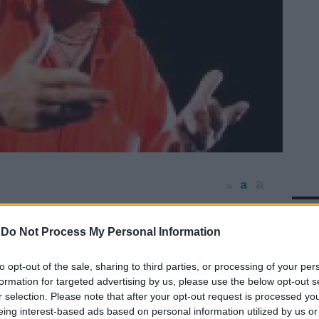
a
a
a
In 
strani, facciamo 15 ore in fila per l'IPad,
n minuto in più per il caffè ci rode, e poi
-
Do Not Process My Personal Information
ora puoi anche leggere il giornale sulla
a sono 50 anni che lo faccio, che c'è di
to opt-out of the sale, sharing to third parties, or processing of your per
este ed altre battute nei caustici ed
formation for targeted advertising by us, please use the below opt-out s
r selection. Please note that after your opt-out request is processed y
onologhi di Maurizio Battista di scena
eing interest-based ads based on personal information utilized by us or
'Ombra del Colosseo. Il comico romano