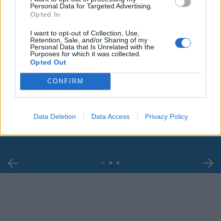
Personal Data for Targeted Advertising.
Opted In
I want to opt-out of Collection, Use,
Retention, Sale, and/or Sharing of my
Personal Data that Is Unrelated with the
Purposes for which it was collected.
Opted Out
CONFIRM
00:00
01:16
Leonardo Maria Del Vecchio dall'ex compagna
Data Deletion
Data Access
Privacy Policy
in ospedale. Le dichiarazioni ai giornalisti