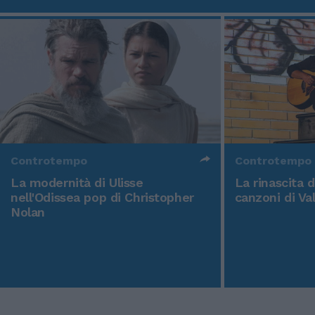
Controtempo
Controtempo
La modernità di Ulisse
La rinascita 
nell'Odissea pop di Christopher
canzoni di Va
Nolan