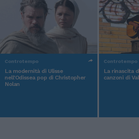
Controtempo
Controtempo
La modernità di Ulisse
La rinascita 
nell'Odissea pop di Christopher
canzoni di Va
Nolan