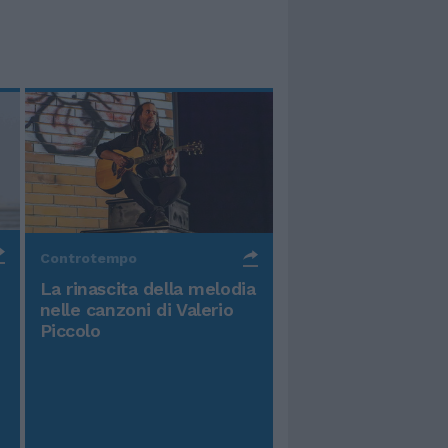
Controtempo
La rinascita della melodia
nelle canzoni di Valerio
Piccolo