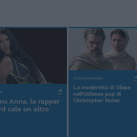
Controtempo
La modernità di Ulisse
po
nell'Odissea pop di
Christopher Nolan
o Anna, la rapper
rd cala un altro