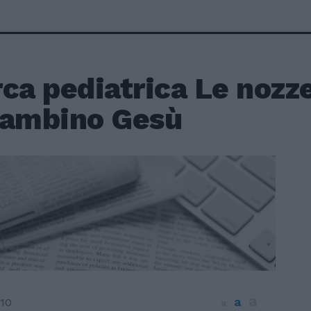
ca pediatrica Le nozz
Bambino Gesù
a
a
10
a