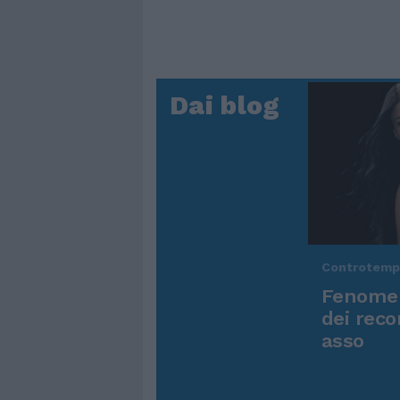
Dai blog
Controtem
Fenomen
dei reco
asso