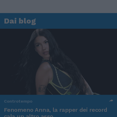
Dai blog
Controtempo
Fenomeno Anna, la rapper dei record
cala un altro asso