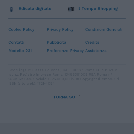
Edicola digitale
Il Tempo Shopping
Cookie Policy
Privacy Policy
Condizioni Generali
Contatti
Pubblicità
Credits
Modello 231
Preferenze Privacy
Assistenza
Sede legale: Piazza Colonna, 366 - 00187 Roma CF e P. Iva e
Iscriz. Registro Imprese Roma: 13486391009 REA Roma n°
1450962 Cap. Sociale € 25.000,00 i.v. © Copyright IlTempo. Srl -
ISSN (sito web): 1721-4084
TORNA SU