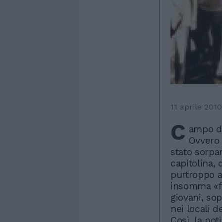
11 aprile 2010
C
ampo de
Ovvero 
stato sorpa
capitolina, 
purtroppo a
insomma «fis
giovani, sop
nei locali d
Così, la not