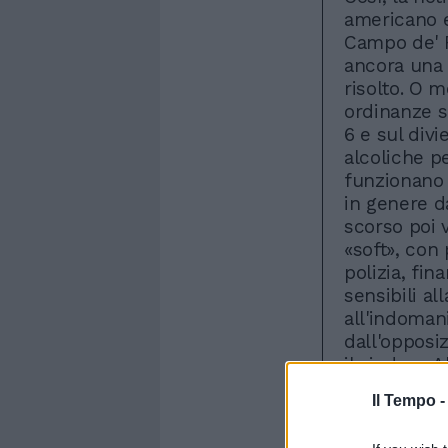
americano e
Campo de' F
ancora una 
risolto. O 
ordinanze su
6 e sul div
alcoliche p
funzionano 
in genere d
scorso poi 
«soft», con 
polizia, fin
sensibili al
all'indoman
dall'opposiz
il sindaco 
«Ci sarà un
Il Tempo 
movida roma
estiva - ha