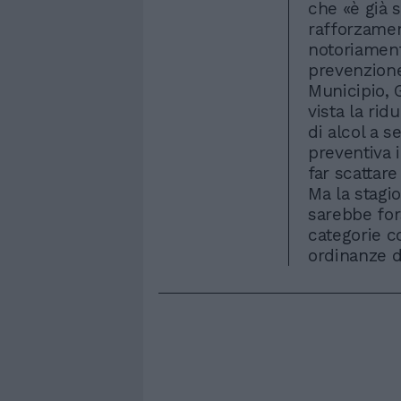
che «è già s
rafforzamen
notoriament
prevenzione
Municipio, 
vista la rid
di alcol a s
preventiva 
far scattare
Ma la stagi
sarebbe for
categorie c
ordinanze d