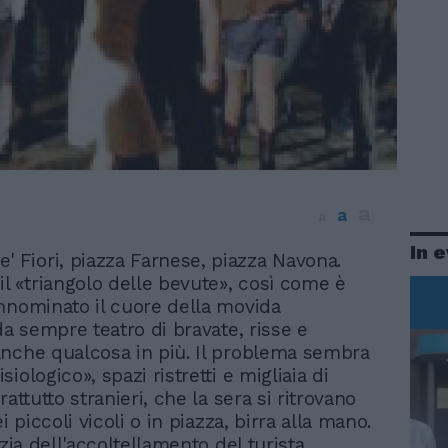
a
a
a
In 
' Fiori, piazza Farnese, piazza Navona.
il «triangolo delle bevute», così come è
nnominato il cuore della movida
da sempre teatro di bravate, risse e
nche qualcosa in più. Il problema sembra
iologico», spazi ristretti e migliaia di
rattutto stranieri, che la sera si ritrovano
ei piccoli vicoli o in piazza, birra alla mano.
izia dell'accoltellamento del turista