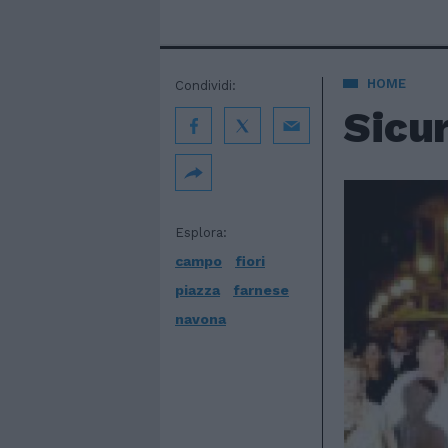
HOME
Condividi:
Sicur
Esplora:
campo
fiori
piazza
farnese
navona