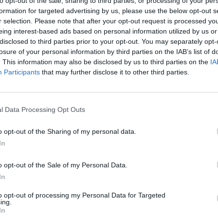
to opt-out of the sale, sharing to third parties, or processing of your per
te gestire il fenomeno e a fare ordinanze
formation for targeted advertising by us, please use the below opt-out s
 come già avvenuto la scorsa estate.
r selection. Please note that after your opt-out request is processed y
endere in mano la situazione perché la
eing interest-based ads based on personal information utilized by us or
uò essere una stagione critica - ha poi
disclosed to third parties prior to your opt-out. You may separately opt-
serve quindi un piano attento che veda
losure of your personal information by third parties on the IAB’s list of
 forze dell'ordine e l'amministrazione,
. This information may also be disclosed by us to third parties on the
IA
 criminalità è in calo». Ritorneranno quindi
Participants
that may further disclose it to other third parties.
 vendita e di asporto delle bevande
così come un presidio «non invadente»
iù sensibili. Ma potrebbe non finire qui. Il
l Data Processing Opt Outs
l sindaco al centro storico Dino Gasperini
annunciato che trascorrerà una notte a casa
o opt-out of the Sharing of my personal data.
ti di Campo de' Fiori, zona della movida
In
r rendersi conto della situazione di
vivono i cittadini del centro storico della
o opt-out of the Sale of my Personal Data.
rante le ore notturne del weekend»,
In
erini che ha accolto l'invito del Comitato
i residenti a piazza della Pollarola, a due
to opt-out of processing my Personal Data for Targeted
ing.
mpo de' Fiori di passare insieme le ore
In
a notturna «per verificare de visu la