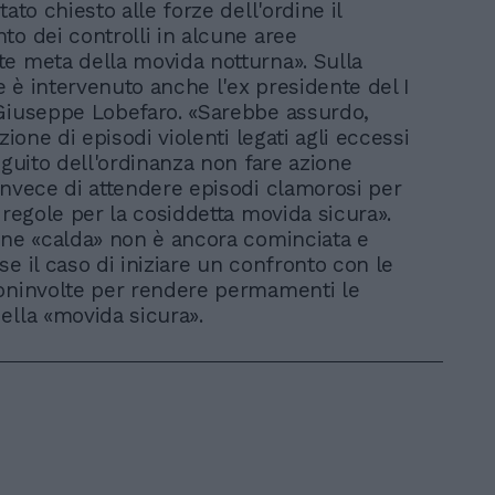
tato chiesto alle forze dell'ordine il
to dei controlli in alcune aree
e meta della movida notturna». Sulla
 è intervenuto anche l'ex presidente del I
Giuseppe Lobefaro. «Sarebbe assurdo,
uzione di episodi violenti legati agli eccessi
eguito dell'ordinanza non fare azione
invece di attendere episodi clamorosi per
 regole per la cosiddetta movida sicura».
one «calda» non è ancora cominciata e
se il caso di iniziare un confronto con le
oninvolte per rendere permamenti le
ella «movida sicura».