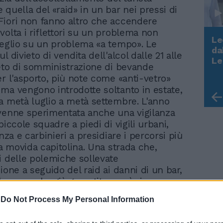
 quella del «raid» in un bar nei pressi di
iori non fanno altro che accendere
volta i riflettori su un problema non
Le
meglio su un problema «a tempo». Le
da
l divieto di vendita dell'alcol dalle 21 alle
Rudy Giuliani a Come States?
Le
ieto di somministrazione di bevande
Trump, Meloni e la strategia
er l'asporto, più note come «anti-vetro»
americana
ma vengono introdotte soltanto in estate,
a metà luglio a metà settembre. L'anno
venne sperimentata anche una vigilanza
piccole squadre a piedi di vigili urbani,
anza e carbinieri a presidiare i percorsi più
la movida capitolina. Una strada che,
i delle polemiche sollevate
ione a seguido del raid ai danni di un bar,
Alemanno ha già garantito verrà ripercorsa.
 nuovo piano per Campo de' Fiori e per la
-
Do Not Process My Personal Information
na. Stiamo entrando nella stagione
 ricordato il sindaco - dobbiamo