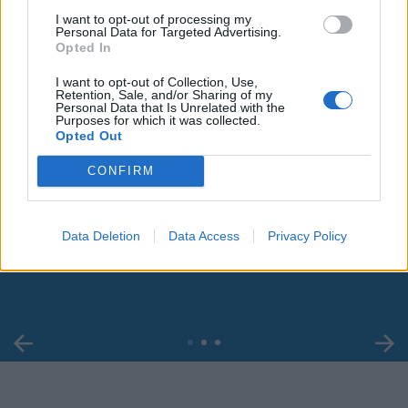
I want to opt-out of processing my
Personal Data for Targeted Advertising.
Opted In
I want to opt-out of Collection, Use,
Retention, Sale, and/or Sharing of my
Personal Data that Is Unrelated with the
Purposes for which it was collected.
Opted Out
CONFIRM
00:00
01:16
Data Deletion
Data Access
Privacy Policy
Leonardo Maria Del Vecchio dall'ex compagna
in ospedale. Le dichiarazioni ai giornalisti