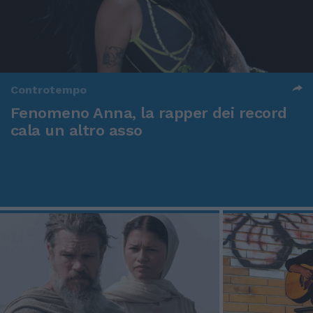
Controtempo
Fenomeno Anna, la rapper dei record
cala un altro asso