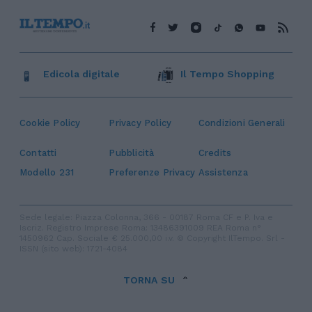
Edicola digitale
Il Tempo Shopping
Cookie Policy
Privacy Policy
Condizioni Generali
Contatti
Pubblicità
Credits
Modello 231
Preferenze Privacy
Assistenza
Sede legale: Piazza Colonna, 366 - 00187 Roma CF e P. Iva e
Iscriz. Registro Imprese Roma: 13486391009 REA Roma n°
1450962 Cap. Sociale € 25.000,00 i.v. © Copyright IlTempo. Srl -
ISSN (sito web): 1721-4084
TORNA SU