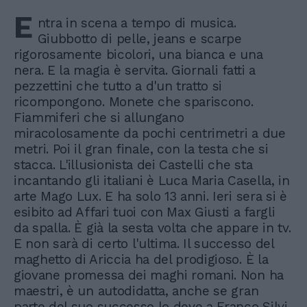
E
ntra in scena a tempo di musica.
Giubbotto di pelle, jeans e scarpe
rigorosamente bicolori, una bianca e una
nera. E la magia è servita. Giornali fatti a
pezzettini che tutto a d'un tratto si
ricompongono. Monete che spariscono.
Fiammiferi che si allungano
miracolosamente da pochi centrimetri a due
metri. Poi il gran finale, con la testa che si
stacca. L'illusionista dei Castelli che sta
incantando gli italiani è Luca Maria Casella, in
arte Mago Lux. E ha solo 13 anni. Ieri sera si è
esibito ad Affari tuoi con Max Giusti a fargli
da spalla. È già la sesta volta che appare in tv.
E non sarà di certo l'ultima. Il successo del
maghetto di Ariccia ha del prodigioso. È la
giovane promessa dei maghi romani. Non ha
maestri, è un autodidatta, anche se gran
parte del suo successo lo deve a Franco Silvi,