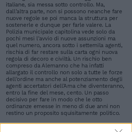
italiane, sia messa sotto controllo. Ma,
dall'altra parte, non si possono neanche fare
nuove regole se poi manca la struttura per
sostenerle e dunque per farle valere. La
Polizia municipale capitolina vede solo da
pochi mesi l'avvio di nuove assunzioni ma
quel numero, ancora sotto i settemila agenti,
rischia di far restare sulla carta ogni nuova
regola di decoro e civiltà. Un rischio ben
compreso da Alemanno che ha infatti
allargato il controllo non solo a tutte le forze
dell'ordine ma anche al potenziamento degli
agenti accertatori dell'Ama che diventeranno,
entro la fine del mese, cento. Un passo
decisivo per fare in modo che le otto
ordinanze emesse in meno di due anni non
restino un proposito squisitamente politico.