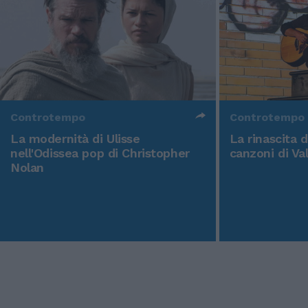
Controtempo
Controtempo
La modernità di Ulisse
La rinascita 
nell'Odissea pop di Christopher
canzoni di Va
Nolan