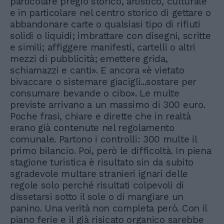
particolare pregio storico, artistico, culturale
e in particolare nel centro storico di gettare o
abbandonare carte o qualsiasi tipo di rifiuti
solidi o liquidi; imbrattare con disegni, scritte
e simili; affiggere manifesti, cartelli o altri
mezzi di pubblicità; emettere grida,
schiamazzi e canti». E ancora «è vietato
bivaccare o sistemare giacigli...sostare per
consumare bevande o cibo». Le multe
previste arrivano a un massimo di 300 euro.
Poche frasi, chiare e dirette che in realtà
erano già contenute nel regolamento
comunale. Partono i controlli: 300 multe il
primo bilancio. Poi, però le difficoltà. In piena
stagione turistica è risultato sin da subito
sgradevole multare stranieri ignari delle
regole solo perché risultati colpevoli di
dissetarsi sotto il sole o di mangiare un
panino. Una verità non completa però. Con il
piano ferie e il già risicato organico sarebbe