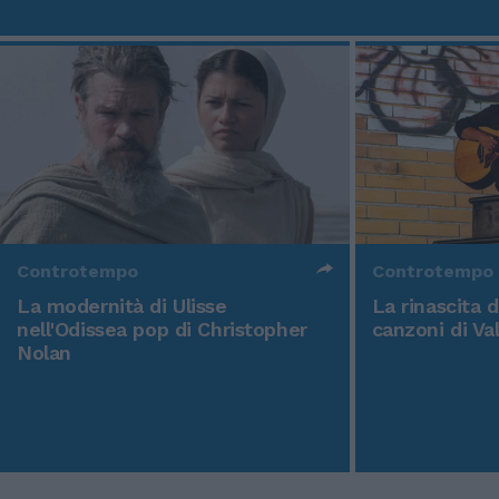
Controtempo
Controtempo
La modernità di Ulisse
La rinascita 
nell'Odissea pop di Christopher
canzoni di Va
Nolan