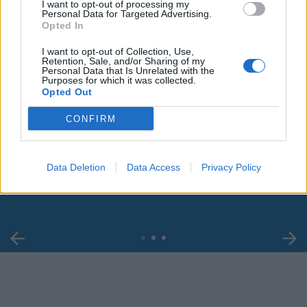
I want to opt-out of processing my
Personal Data for Targeted Advertising.
Opted In
I want to opt-out of Collection, Use,
Retention, Sale, and/or Sharing of my
Personal Data that Is Unrelated with the
Purposes for which it was collected.
Opted Out
CONFIRM
00:00
01:16
Leonardo Maria Del Vecchio dall'ex compagna
Data Deletion
Data Access
Privacy Policy
in ospedale. Le dichiarazioni ai giornalisti