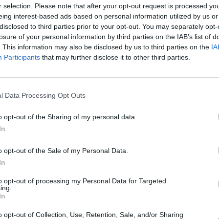
r selection. Please note that after your opt-out request is processed y
a, diventa una vera e propria pozione.
eing interest-based ads based on personal information utilized by us or
mmaliare la persona da conquistare, da
disclosed to third parties prior to your opt-out. You may separately opt-
 perdutamente innamorata. Un simpatico
losure of your personal information by third parties on the IAB’s list of
 per improvvisarsi seduttrice come Mata
. This information may also be disclosed by us to third parties on the
IA
aa, Afrodite, o le più grandi eroine del
Participants
that may further disclose it to other third parties.
rché non tentare l'esperimento? Per
 profumo ottenuto miscelando i vari
, ad un amico single impenitente. Oppure
l Data Processing Opt Outs
 su se stessi e attendere i risultati.
Le
da
o opt-out of the Sharing of my personal data.
Rudy Giuliani a Come States?
Le
In
Trump, Meloni e la strategia
americana
o opt-out of the Sale of my Personal Data.
In
to opt-out of processing my Personal Data for Targeted
ing.
In
o opt-out of Collection, Use, Retention, Sale, and/or Sharing