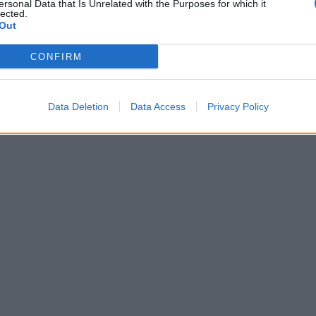
ersonal Data that Is Unrelated with the Purposes for which it
lected.
Out
CONFIRM
Data Deletion
Data Access
Privacy Policy