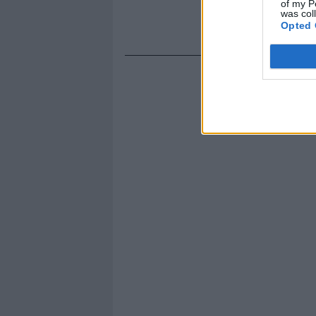
of my P
was col
Opted 