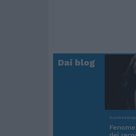
Dai blog
Controtem
Fenomen
dei reco