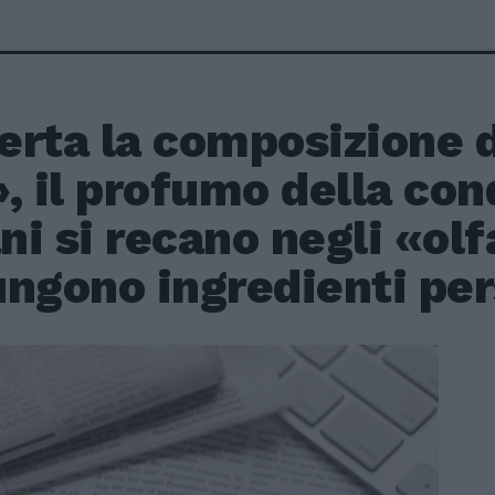
erta la composizione d
, il profumo della conq
i si recano negli «olfa
ngono ingredienti per