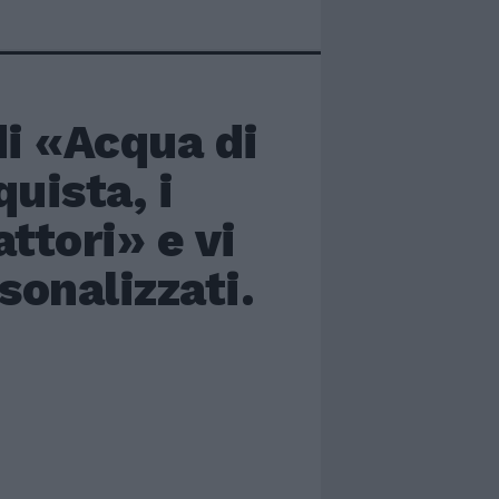
i «Acqua di
uista, i
ttori» e vi
sonalizzati.