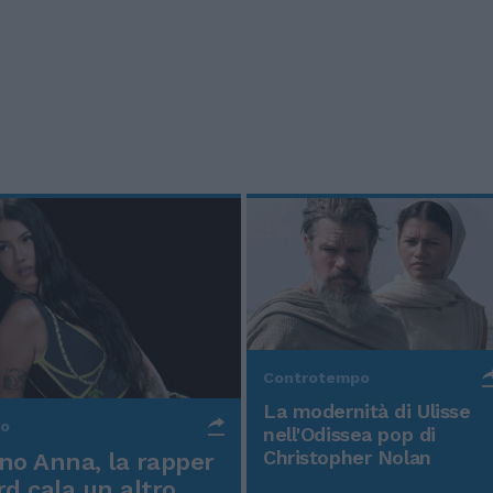
Controtempo
La modernità di Ulisse
po
nell'Odissea pop di
Christopher Nolan
o Anna, la rapper
rd cala un altro