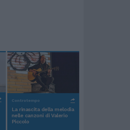
Controtempo
La rinascita della melodia
nelle canzoni di Valerio
Piccolo