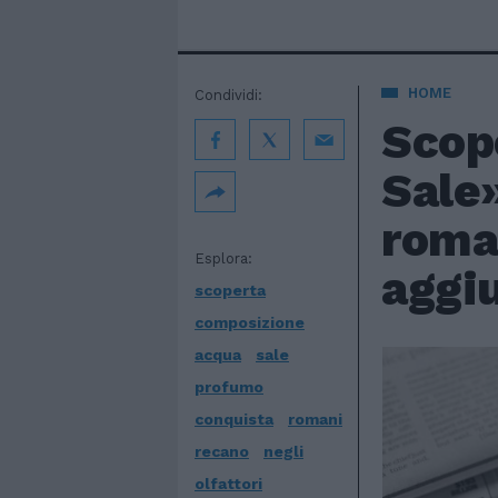
HOME
Condividi:
Scop
Sale»
roman
Esplora:
aggiu
scoperta
composizione
acqua
sale
profumo
conquista
romani
recano
negli
olfattori