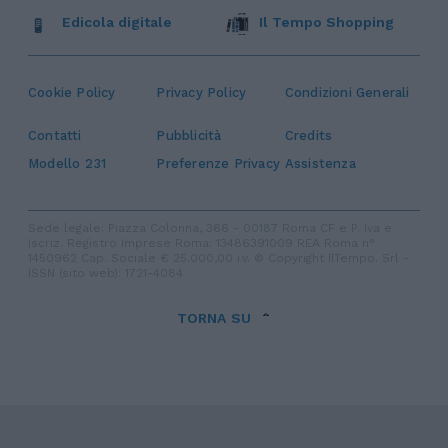
Edicola digitale
Il Tempo Shopping
Cookie Policy
Privacy Policy
Condizioni Generali
Contatti
Pubblicità
Credits
Modello 231
Preferenze Privacy
Assistenza
Sede legale: Piazza Colonna, 366 - 00187 Roma CF e P. Iva e
Iscriz. Registro Imprese Roma: 13486391009 REA Roma n°
1450962 Cap. Sociale € 25.000,00 i.v. © Copyright IlTempo. Srl -
ISSN (sito web): 1721-4084
TORNA SU