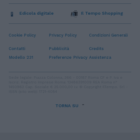
Edicola digitale
Il Tempo Shopping
Cookie Policy
Privacy Policy
Condizioni Generali
Contatti
Pubblicità
Credits
Modello 231
Preferenze Privacy
Assistenza
Sede legale: Piazza Colonna, 366 - 00187 Roma CF e P. Iva e
Iscriz. Registro Imprese Roma: 13486391009 REA Roma n°
1450962 Cap. Sociale € 25.000,00 i.v. © Copyright IlTempo. Srl -
ISSN (sito web): 1721-4084
TORNA SU