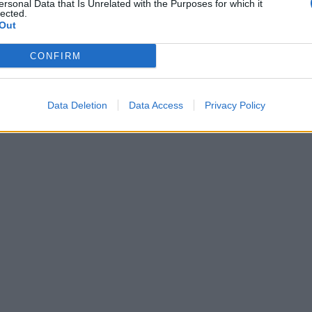
ersonal Data that Is Unrelated with the Purposes for which it
lected.
Out
CONFIRM
Data Deletion
Data Access
Privacy Policy