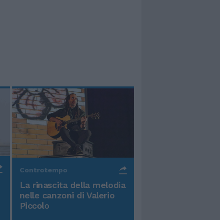
Controtempo
La rinascita della melodia
nelle canzoni di Valerio
Piccolo