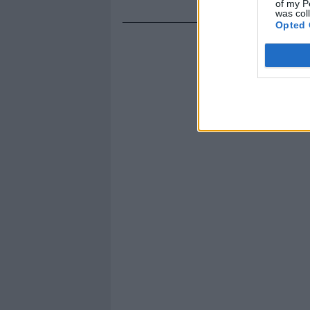
of my P
was col
Opted 