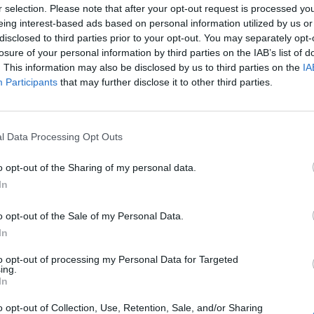
r selection. Please note that after your opt-out request is processed y
i. Al concerto in rappresnetanza della
eing interest-based ads based on personal information utilized by us or
io ha partecipato l'assesore ai Trasporti
disclosed to third parties prior to your opt-out. You may separately opt-
a. «Donare una parte di sé o di un proprio
losure of your personal information by third parties on the IAB’s list of
icordato il commissario dell'Agenzia dei
. This information may also be disclosed by us to third parties on the
IA
l Lazio, Carlo Umberto Casciani – è l'unico
Participants
that may further disclose it to other third parties.
ituire la vita a chi non ha alternative se
anto».
l Data Processing Opt Outs
Le
da
o opt-out of the Sharing of my personal data.
Rudy Giuliani a Come States?
Le
In
Trump, Meloni e la strategia
americana
o opt-out of the Sale of my Personal Data.
In
to opt-out of processing my Personal Data for Targeted
ing.
In
o opt-out of Collection, Use, Retention, Sale, and/or Sharing