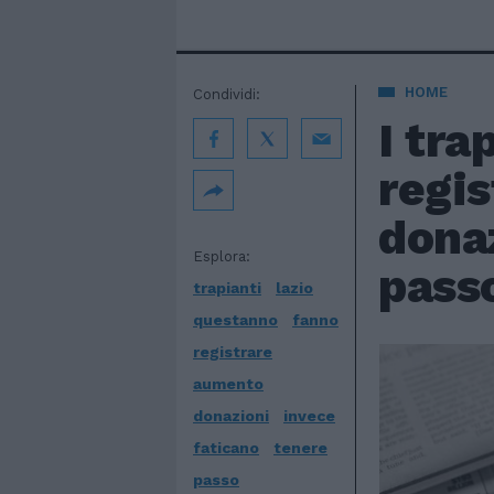
HOME
Condividi:
I tra
regis
donaz
Esplora:
pass
trapianti
lazio
questanno
fanno
registrare
aumento
donazioni
invece
faticano
tenere
passo