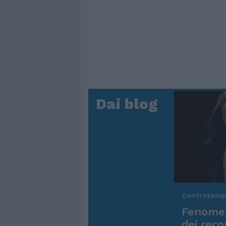
Dai blog
Controtem
Fenomen
dei reco