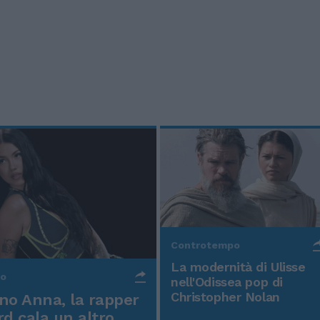
Controtempo
La modernità di Ulisse
po
nell'Odissea pop di
Christopher Nolan
o Anna, la rapper
rd cala un altro