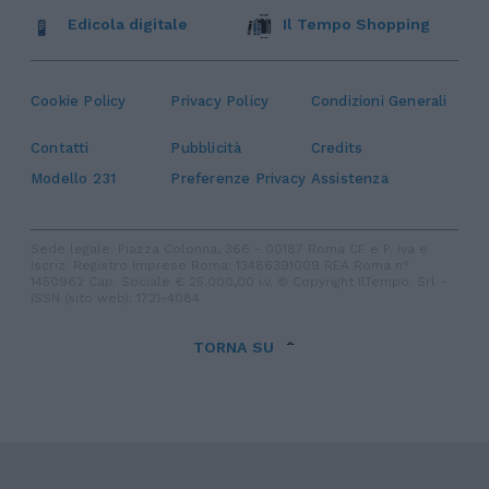
Edicola digitale
Il Tempo Shopping
Cookie Policy
Privacy Policy
Condizioni Generali
Contatti
Pubblicità
Credits
Modello 231
Preferenze Privacy
Assistenza
Sede legale: Piazza Colonna, 366 - 00187 Roma CF e P. Iva e
Iscriz. Registro Imprese Roma: 13486391009 REA Roma n°
1450962 Cap. Sociale € 25.000,00 i.v. © Copyright IlTempo. Srl -
ISSN (sito web): 1721-4084
TORNA SU