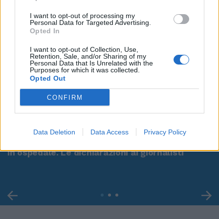
I want to opt-out of processing my
Personal Data for Targeted Advertising.
Opted In
I want to opt-out of Collection, Use,
Retention, Sale, and/or Sharing of my
Personal Data that Is Unrelated with the
Purposes for which it was collected.
Opted Out
CONFIRM
00:00
01:16
Data Deletion
Data Access
Privacy Policy
Leonardo Maria Del Vecchio dall'ex compagna
in ospedale. Le dichiarazioni ai giornalisti