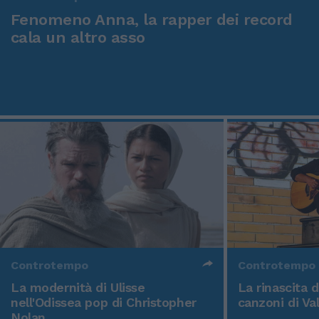
Fenomeno Anna, la rapper dei record
cala un altro asso
Controtempo
Controtempo
La modernità di Ulisse
La rinascita 
nell'Odissea pop di Christopher
canzoni di Va
Nolan