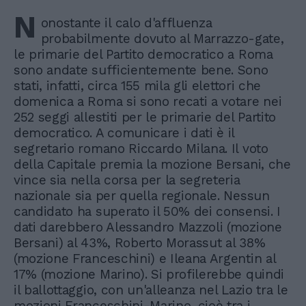
N
onostante il calo d'affluenza
probabilmente dovuto al Marrazzo-gate,
le primarie del Partito democratico a Roma
sono andate sufficientemente bene. Sono
stati, infatti, circa 155 mila gli elettori che
domenica a Roma si sono recati a votare nei
252 seggi allestiti per le primarie del Partito
democratico. A comunicare i dati è il
segretario romano Riccardo Milana. Il voto
della Capitale premia la mozione Bersani, che
vince sia nella corsa per la segreteria
nazionale sia per quella regionale. Nessun
candidato ha superato il 50% dei consensi. I
dati darebbero Alessandro Mazzoli (mozione
Bersani) al 43%, Roberto Morassut al 38%
(mozione Franceschini) e Ileana Argentin al
17% (mozione Marino). Si profilerebbe quindi
il ballottaggio, con un'alleanza nel Lazio tra le
mozioni Franceschini-Marino, cioè tra i