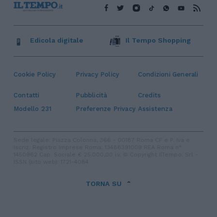
Edicola digitale
Il Tempo Shopping
Cookie Policy
Privacy Policy
Condizioni Generali
Contatti
Pubblicità
Credits
Modello 231
Preferenze Privacy
Assistenza
Sede legale: Piazza Colonna, 366 - 00187 Roma CF e P. Iva e
Iscriz. Registro Imprese Roma: 13486391009 REA Roma n°
1450962 Cap. Sociale € 25.000,00 i.v. © Copyright IlTempo. Srl -
ISSN (sito web): 1721-4084
TORNA SU