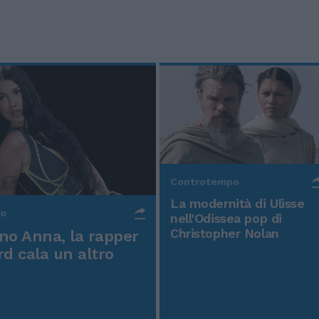
Controtempo
La modernità di Ulisse
po
nell'Odissea pop di
Christopher Nolan
o Anna, la rapper
rd cala un altro