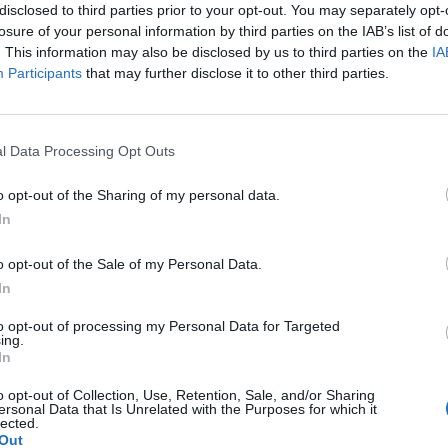
disclosed to third parties prior to your opt-out. You may separately opt-
rebbe da segretario laziale del Pd?
losure of your personal information by third parties on the IAB’s list of
er avere un partito unito, per valorizzare i
. This information may also be disclosed by us to third parties on the
IA
 devono rafforzare i rapporti con i cittadini,
Participants
that may further disclose it to other third parties.
are le elezioni regionali per le quali è
turale ricandidare Piero Marrazzo».
Le
da
l Data Processing Opt Outs
Rudy Giuliani a Come States?
Le
Trump, Meloni e la strategia
o opt-out of the Sharing of my personal data.
americana
In
o opt-out of the Sale of my Personal Data.
In
to opt-out of processing my Personal Data for Targeted
ing.
In
o opt-out of Collection, Use, Retention, Sale, and/or Sharing
ersonal Data that Is Unrelated with the Purposes for which it
lected.
Out