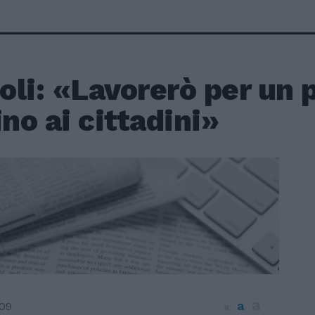
li: «Lavorerò per un p
ino ai cittadini»
a
a
009
a