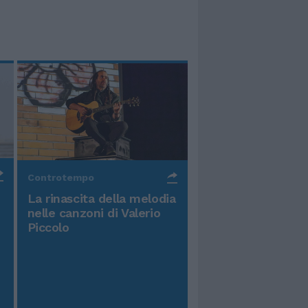
Controtempo
La rinascita della melodia
nelle canzoni di Valerio
Piccolo