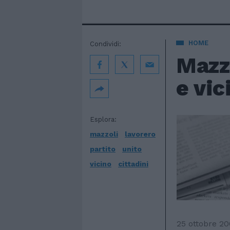
HOME
Condividi:
Mazzo
e vic
Esplora:
mazzoli
lavorero
partito
unito
vicino
cittadini
25 ottobre 2