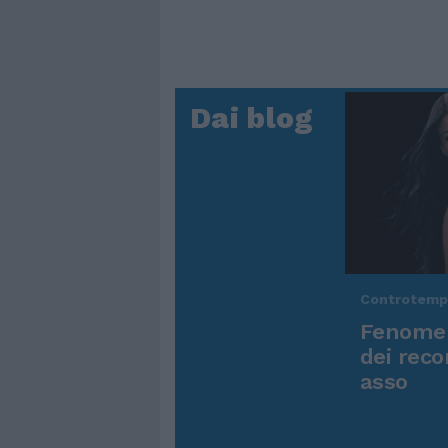
Dai blog
Controtem
Fenomen
dei reco
asso