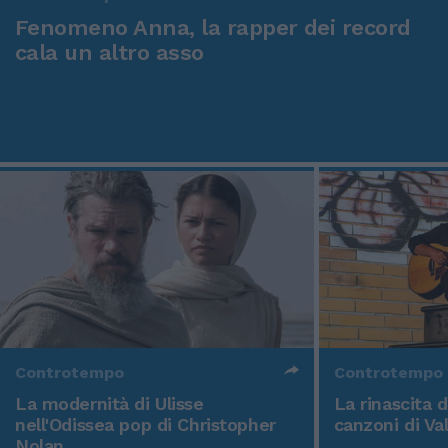
Fenomeno Anna, la rapper dei record
cala un altro asso
Controtempo
Controtempo
La modernità di Ulisse
La rinascita 
nell'Odissea pop di Christopher
canzoni di Va
Nolan