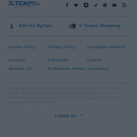
Edicola digitale
Il Tempo Shopping
Cookie Policy
Privacy Policy
Condizioni Generali
Contatti
Pubblicità
Credits
Modello 231
Preferenze Privacy
Assistenza
Sede legale: Piazza Colonna, 366 - 00187 Roma CF e P. Iva e
Iscriz. Registro Imprese Roma: 13486391009 REA Roma n°
1450962 Cap. Sociale € 25.000,00 i.v. © Copyright IlTempo. Srl -
ISSN (sito web): 1721-4084
TORNA SU