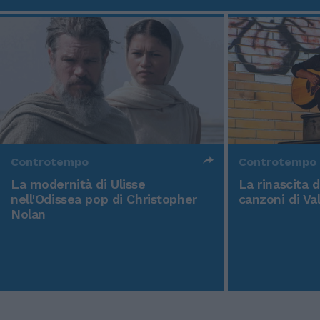
Controtempo
Controtempo
La modernità di Ulisse
La rinascita 
nell'Odissea pop di Christopher
canzoni di Va
Nolan