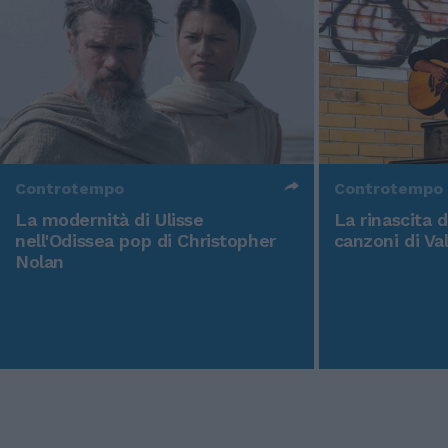
Controtempo
Controtempo
La modernità di Ulisse
La rinascita 
nell'Odissea pop di Christopher
canzoni di Va
Nolan