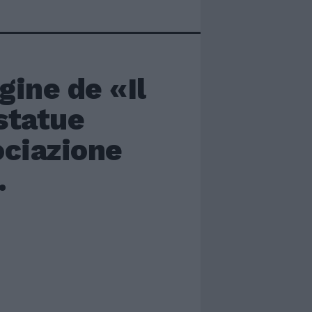
gine de «Il
statue
ociazione
.