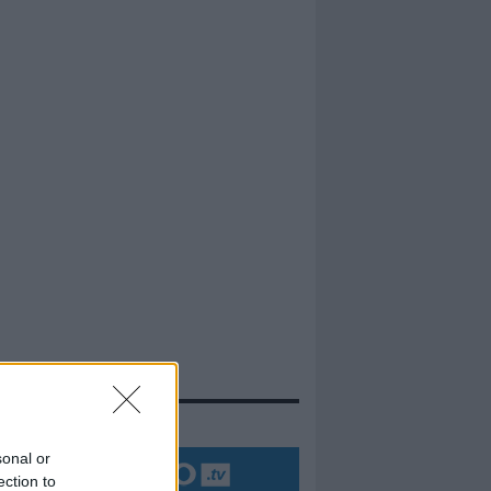
evidenza
sonal or
ection to