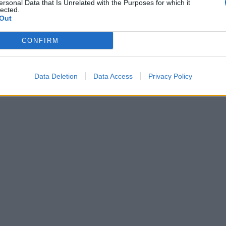
ersonal Data that Is Unrelated with the Purposes for which it
lected.
Out
CONFIRM
Data Deletion
Data Access
Privacy Policy