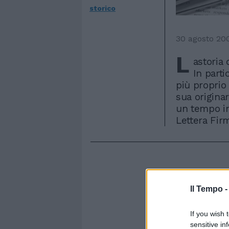
storico
30 agosto 20
L
astoria 
In part
più proprio 
sua originar
un tempo int
Lettera Fir
Il Tempo 
If you wish 
sensitive in