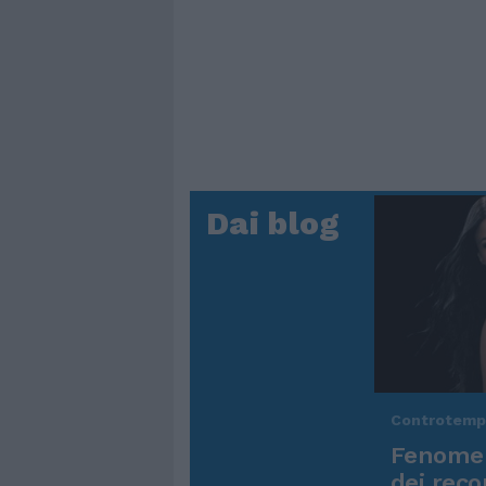
Dai blog
Controtem
Fenomen
dei reco