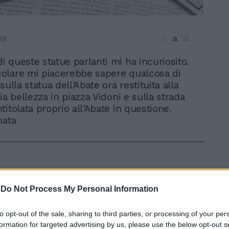
a
a
09
a
di queste statue parlanti mi ha incuriosito.
icolare mi piacerebbe sapere qualcosa di
sulla statua dell'Abate ora restituita alla
ia bellezza in piazza Vidoni e sulla strada
itolata proprio all'Abate in questione.
mata
-
Do Not Process My Personal Information
In 
to opt-out of the sale, sharing to third parties, or processing of your per
formation for targeted advertising by us, please use the below opt-out s