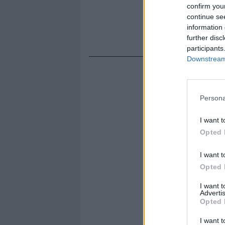
confirm you
continue se
information 
further disc
participants
Downstream 
Persona
I want t
Opted 
I want t
Opted 
I want 
Advertis
Opted 
I want t