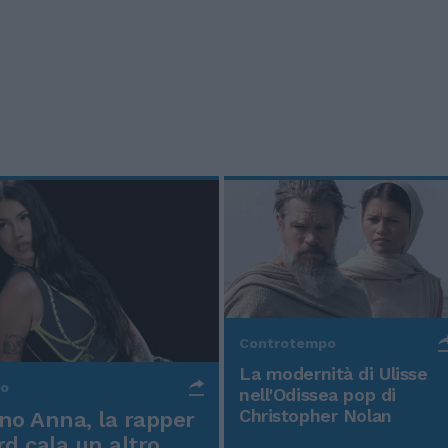
Controtempo
La modernità di Ulisse
po
nell'Odissea pop di
Christopher Nolan
o Anna, la rapper
rd cala un altro