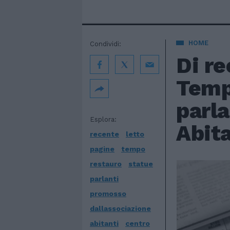
HOME
Condividi:
Di re
Temp
parla
Esplora:
Abita
recente
letto
pagine
tempo
restauro
statue
parlanti
promosso
dallassociazione
abitanti
centro