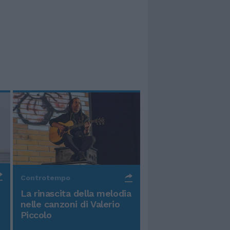
Controtempo
La rinascita della melodia
nelle canzoni di Valerio
Piccolo