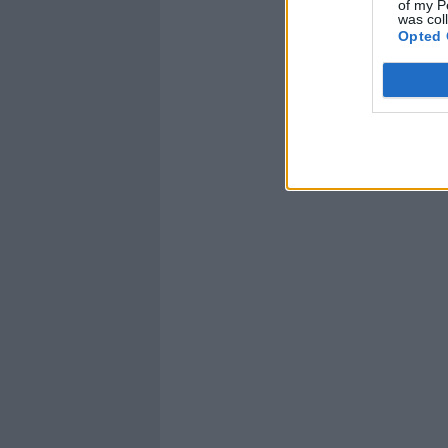
of my P
was col
Opted 