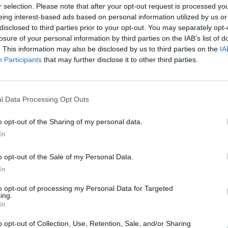
r selection. Please note that after your opt-out request is processed y
eing interest-based ads based on personal information utilized by us or
disclosed to third parties prior to your opt-out. You may separately opt-
losure of your personal information by third parties on the IAB’s list of
. This information may also be disclosed by us to third parties on the
IA
Participants
that may further disclose it to other third parties.
l Data Processing Opt Outs
Le
da
o opt-out of the Sharing of my personal data.
Rudy Giuliani a Come States?
Le
In
Trump, Meloni e la strategia
americana
o opt-out of the Sale of my Personal Data.
In
to opt-out of processing my Personal Data for Targeted
ing.
In
o opt-out of Collection, Use, Retention, Sale, and/or Sharing