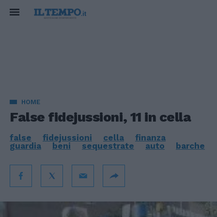
HOME
False fidejussioni, 11 in cella
false
fidejussioni
cella
finanza
guardia
beni
sequestrate
auto
barche