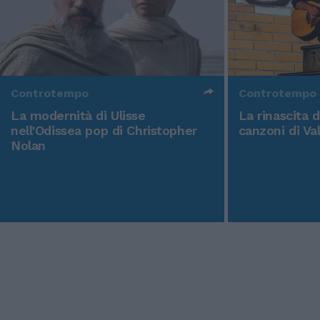
Controtempo
Controtempo
La modernità di Ulisse
La rinascita 
nell'Odissea pop di Christopher
canzoni di Va
Nolan