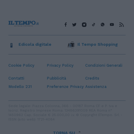
Edicola digitale
Il Tempo Shopping
Cookie Policy
Privacy Policy
Condizioni Generali
Contatti
Pubblicità
Credits
Modello 231
Preferenze Privacy
Assistenza
Sede legale: Piazza Colonna, 366 - 00187 Roma CF e P. Iva e
Iscriz. Registro Imprese Roma: 13486391009 REA Roma n°
1450962 Cap. Sociale € 25.000,00 i.v. © Copyright IlTempo. Srl -
ISSN (sito web): 1721-4084
TORNA SU