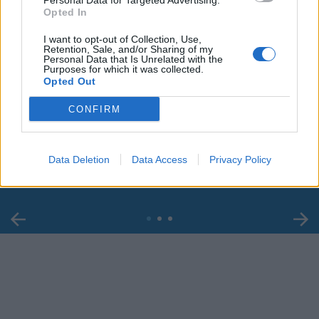
Personal Data for Targeted Advertising.
Opted In
I want to opt-out of Collection, Use,
Retention, Sale, and/or Sharing of my
Personal Data that Is Unrelated with the
Purposes for which it was collected.
Opted Out
00:00
01:16
CONFIRM
Leonardo Maria Del Vecchio dall'ex compagna
in ospedale. Le dichiarazioni ai giornalisti
Data Deletion
Data Access
Privacy Policy