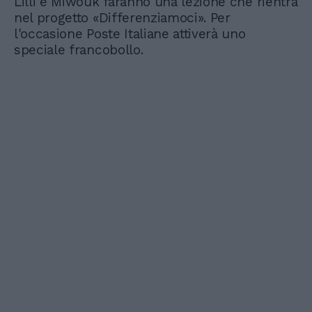
Lilli e Miwouk faranno una lezione che rientra
nel progetto «Differenziamoci». Per
l'occasione Poste Italiane attiverà uno
speciale francobollo.