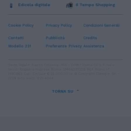
Edicola digitale
Il Tempo Shopping
Cookie Policy
Privacy Policy
Condizioni Generali
Contatti
Pubblicità
Credits
Modello 231
Preferenze Privacy
Assistenza
Sede legale: Piazza Colonna, 366 - 00187 Roma CF e P. Iva e
Iscriz. Registro Imprese Roma: 13486391009 REA Roma n°
1450962 Cap. Sociale € 25.000,00 i.v. © Copyright IlTempo. Srl -
ISSN (sito web): 1721-4084
TORNA SU