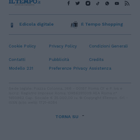
Edicola digitale
Il Tempo Shopping
Cookie Policy
Privacy Policy
Condizioni Generali
Contatti
Pubblicità
Credits
Modello 231
Preferenze Privacy
Assistenza
Sede legale: Piazza Colonna, 366 - 00187 Roma CF e P. Iva e
Iscriz. Registro Imprese Roma: 13486391009 REA Roma n°
1450962 Cap. Sociale € 25.000,00 i.v. © Copyright IlTempo. Srl -
ISSN (sito web): 1721-4084
TORNA SU