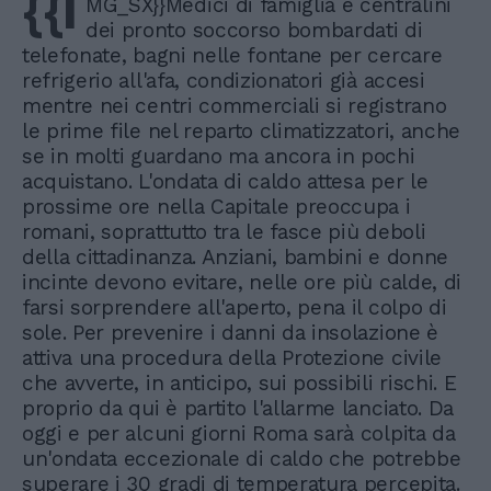
{{I
MG_SX}}Medici di famiglia e centralini
dei pronto soccorso bombardati di
telefonate, bagni nelle fontane per cercare
refrigerio all'afa, condizionatori già accesi
mentre nei centri commerciali si registrano
le prime file nel reparto climatizzatori, anche
se in molti guardano ma ancora in pochi
acquistano. L'ondata di caldo attesa per le
prossime ore nella Capitale preoccupa i
romani, soprattutto tra le fasce più deboli
della cittadinanza. Anziani, bambini e donne
incinte devono evitare, nelle ore più calde, di
farsi sorprendere all'aperto, pena il colpo di
sole. Per prevenire i danni da insolazione è
attiva una procedura della Protezione civile
che avverte, in anticipo, sui possibili rischi. E
proprio da qui è partito l'allarme lanciato. Da
oggi e per alcuni giorni Roma sarà colpita da
un'ondata eccezionale di caldo che potrebbe
superare i 30 gradi di temperatura percepita.