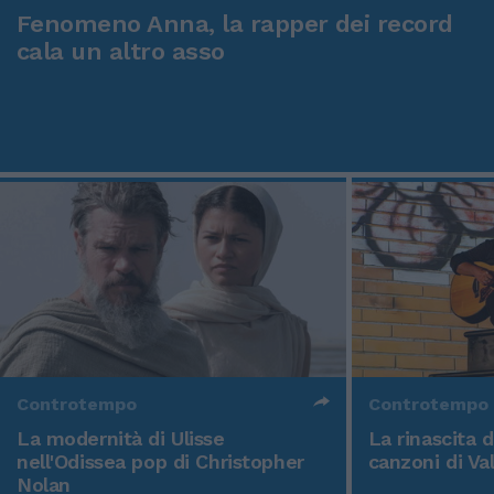
Fenomeno Anna, la rapper dei record
cala un altro asso
Controtempo
Controtempo
La modernità di Ulisse
La rinascita 
nell'Odissea pop di Christopher
canzoni di Va
Nolan