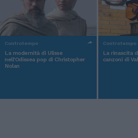
Controtempo
Controtempo
La modernità di Ulisse
La rinascita 
nell'Odissea pop di Christopher
canzoni di Va
Nolan