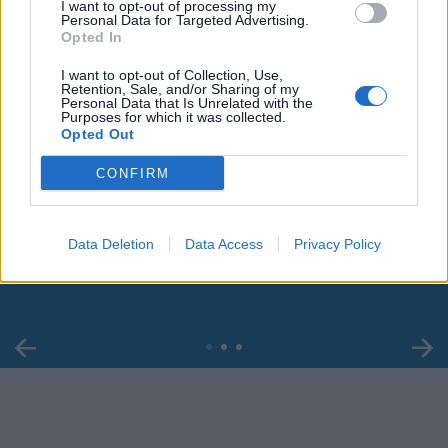
I want to opt-out of processing my
Personal Data for Targeted Advertising.
Opted In
I want to opt-out of Collection, Use,
Retention, Sale, and/or Sharing of my
Personal Data that Is Unrelated with the
Purposes for which it was collected.
Opted Out
CONFIRM
00:00
01:16
Leonardo Maria Del Vecchio dall'ex compagna
Data Deletion
Data Access
Privacy Policy
in ospedale. Le dichiarazioni ai giornalisti