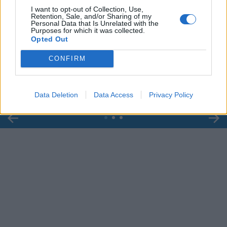
I want to opt-out of Collection, Use,
Retention, Sale, and/or Sharing of my
Personal Data that Is Unrelated with the
Purposes for which it was collected.
00:00
01:16
Opted Out
CONFIRM
Leonardo Maria Del Vecchio dall'ex compagna
in ospedale. Le dichiarazioni ai giornalisti
Data Deletion
Data Access
Privacy Policy