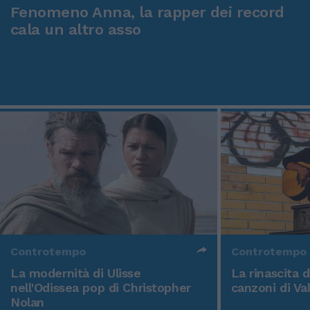
Fenomeno Anna, la rapper dei record
cala un altro asso
Controtempo
Controtempo
La modernità di Ulisse
La rinascita 
nell'Odissea pop di Christopher
canzoni di Va
Nolan