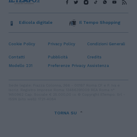
Edicola digitale
Il Tempo Shopping
Cookie Policy
Privacy Policy
Condizioni Generali
Contatti
Pubblicità
Credits
Modello 231
Preferenze Privacy
Assistenza
Sede legale: Piazza Colonna, 366 - 00187 Roma CF e P. Iva e
Iscriz. Registro Imprese Roma: 13486391009 REA Roma n°
1450962 Cap. Sociale € 25.000,00 i.v. © Copyright IlTempo. Srl -
ISSN (sito web): 1721-4084
TORNA SU