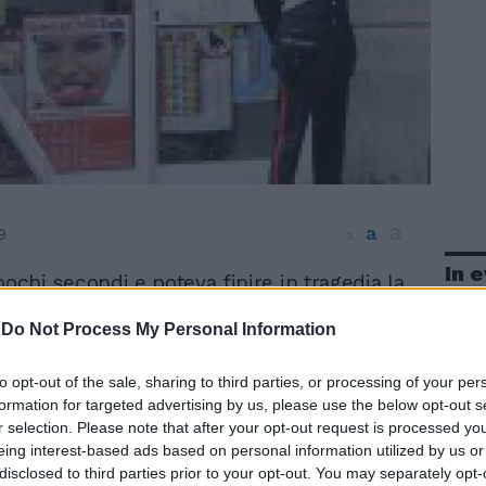
a
a
9
a
In 
ochi secondi e poteva finire in tragedia la
ia scoppiata ieri pomeriggio in via degli
-
Do Not Process My Personal Information
colpi d'arma da fuoco sono stati sparati da
ti intenzionati a rapinare il call center di
ipioni 27, nel rione Prati. Secondo le prime
to opt-out of the sale, sharing to third parties, or processing of your per
i, erano le 16,10 quando due persone, che
formation for targeted advertising by us, please use the below opt-out s
r selection. Please note that after your opt-out request is processed y
estimoni parlavano con accento romano,
eing interest-based ads based on personal information utilized by us or
e nel locale per mettere a segno la rapina.
disclosed to third parties prior to your opt-out. You may separately opt-
imi accertamenti effettuati dai carabinieri,