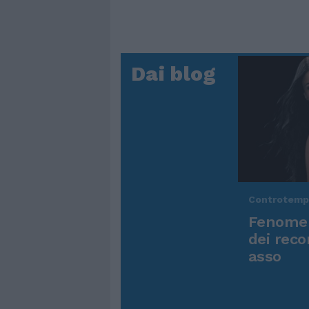
Dai blog
Controtem
Fenomen
dei reco
asso