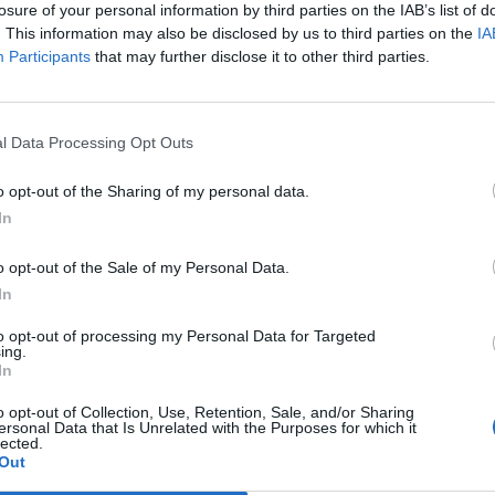
losure of your personal information by third parties on the IAB’s list of
i banditi sono entrati, un cittadino
. This information may also be disclosed by us to third parties on the
IA
parente del proprietario, ha tentato di
Participants
that may further disclose it to other third parties.
olpo, aggredendo i malviventi. Un
Le
to che però gli è costato un colpo di
da
inguine. Lo straniero ferito ha 30 anni èd è
Rudy Giuliani a Come States?
Le
l Data Processing Opt Outs
itolare del call center. L'uomo è stato
Trump, Meloni e la strategia
 immediatamente all'ospedale Santo
americana
o opt-out of the Sharing of my personal data.
ondo quanto riferito dai sanitari del 118, il
In
on ha colpito organi vitali: l'uomo è infatti
 nosocomio in codice giallo. Prima che i due
o opt-out of the Sale of my Personal Data.
acessero perdere le loro tracce, alcuni
In
ono riusciti a prendere i numeri di targa
ra sulla quale sono scappati e li hanno
to opt-out of processing my Personal Data for Targeted
i militari. Il call center è aperto da quattro
ing.
In
veva mai subito rapine. Nel locale, oltre
l bengalese, Abdullah Kafi, c'era un cliente. I
o opt-out of Collection, Use, Retention, Sale, and/or Sharing
hanno portato via denaro contante e
ersonal Data that Is Unrelated with the Purposes for which it
lected.
foniche il cui valore è ancora da
Out
. Il giovane straniero ha tentato di reagire