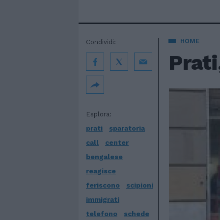
HOME
Condividi:
Prati
Esplora:
prati
sparatoria
call
center
bengalese
reagisce
feriscono
scipioni
immigrati
telefono
schede