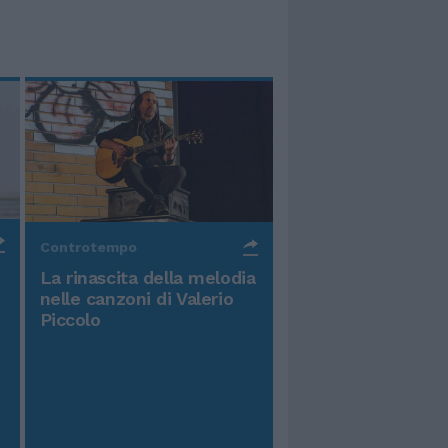
Controtempo
La rinascita della melodia
nelle canzoni di Valerio
Piccolo