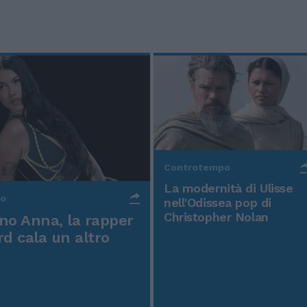
Controtempo
La modernità di Ulisse
po
nell'Odissea pop di
Christopher Nolan
o Anna, la rapper
rd cala un altro