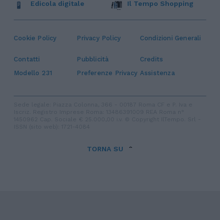
Edicola digitale
Il Tempo Shopping
Cookie Policy
Privacy Policy
Condizioni Generali
Contatti
Pubblicità
Credits
Modello 231
Preferenze Privacy
Assistenza
Sede legale: Piazza Colonna, 366 - 00187 Roma CF e P. Iva e
Iscriz. Registro Imprese Roma: 13486391009 REA Roma n°
1450962 Cap. Sociale € 25.000,00 i.v. © Copyright IlTempo. Srl -
ISSN (sito web): 1721-4084
TORNA SU