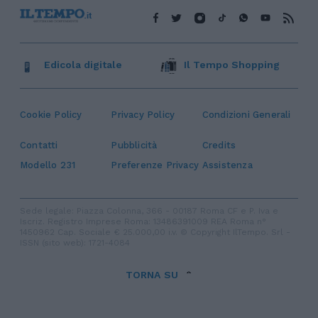
Edicola digitale
Il Tempo Shopping
Cookie Policy
Privacy Policy
Condizioni Generali
Contatti
Pubblicità
Credits
Modello 231
Preferenze Privacy
Assistenza
Sede legale: Piazza Colonna, 366 - 00187 Roma CF e P. Iva e
Iscriz. Registro Imprese Roma: 13486391009 REA Roma n°
1450962 Cap. Sociale € 25.000,00 i.v. © Copyright IlTempo. Srl -
ISSN (sito web): 1721-4084
TORNA SU