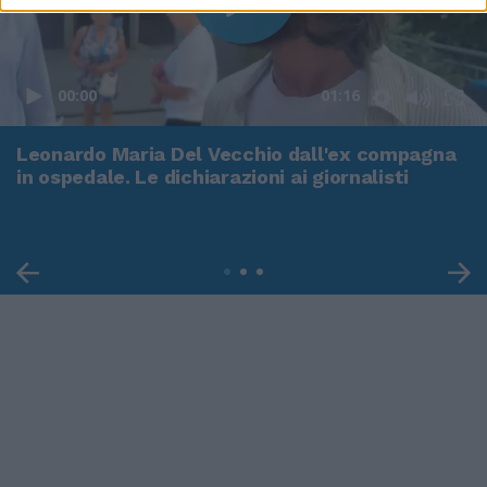
00:00
01:16
Leonardo Maria Del Vecchio dall'ex compagna
in ospedale. Le dichiarazioni ai giornalisti