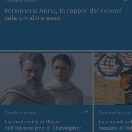
Controtempo
Fenomeno Anna, la rapper dei record
cala un altro asso
Controtempo
Controtempo
La modernità di Ulisse
La rinascita 
nell'Odissea pop di Christopher
canzoni di Va