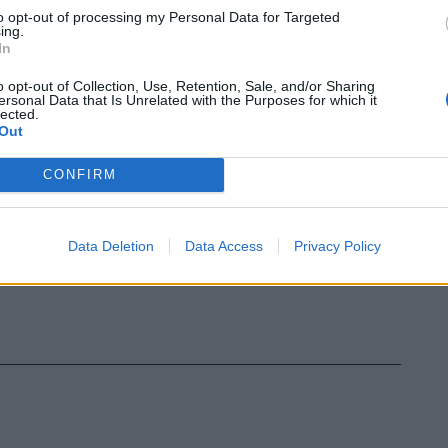
r il gravoso impegno che lo aspetta”.
to opt-out of processing my Personal Data for Targeted
ing.
In
o opt-out of Collection, Use, Retention, Sale, and/or Sharing
ersonal Data that Is Unrelated with the Purposes for which it
lected.
Out
CONFIRM
Data Deletion
Data Access
Privacy Policy