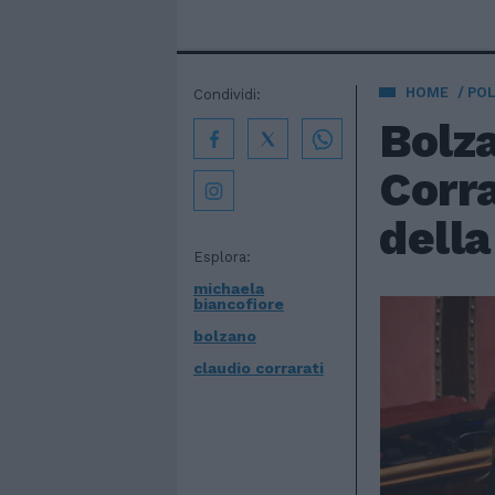
HOME
POL
Condividi:
Bolza
Corra
della
Esplora:
michaela
biancofiore
bolzano
claudio corrarati