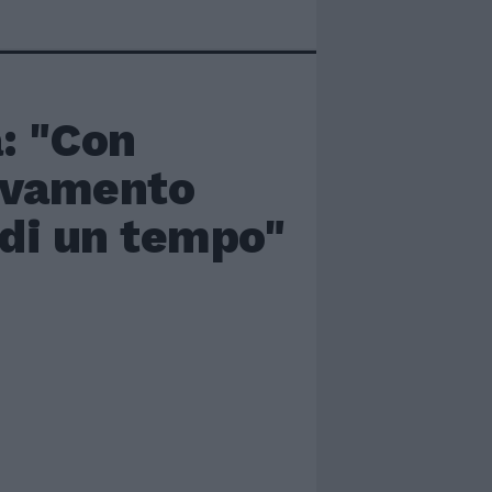
a: "Con
novamento
i di un tempo"