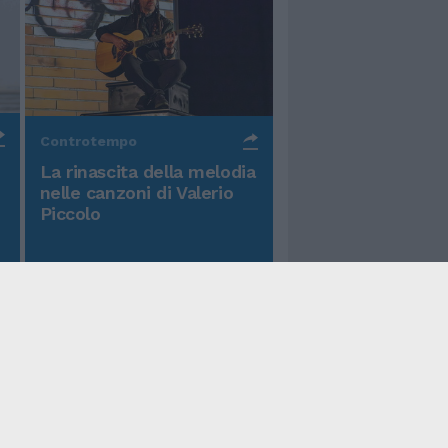
Controtempo
La rinascita della melodia
nelle canzoni di Valerio
Piccolo