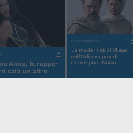
Controtempo
La modernità di Ulisse
po
nell'Odissea pop di
Christopher Nolan
o Anna, la rapper
rd cala un altro