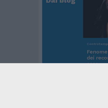
Dai blog
Controtem
Fenomen
dei reco
asso