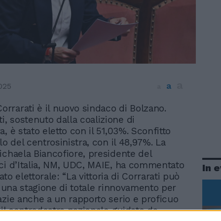
a
a
025
a
Corrarati è il nuovo sindaco di Bolzano.
ti, sostenuto dalla coalizione di
, è stato eletto con il 51,03%. Sconfitto
lo del centrosinistra, con il 48,97%. La
ichaela Biancofiore, presidente del
ci d’Italia, NM, UDC, MAIE, ha commentato
In 
tato elettorale: “La vittoria di Corrarati può
 a una stagione di totale rinnovamento per
azie anche a un rapporto serio e proficuo
 il centrodestra nazionale guidato da