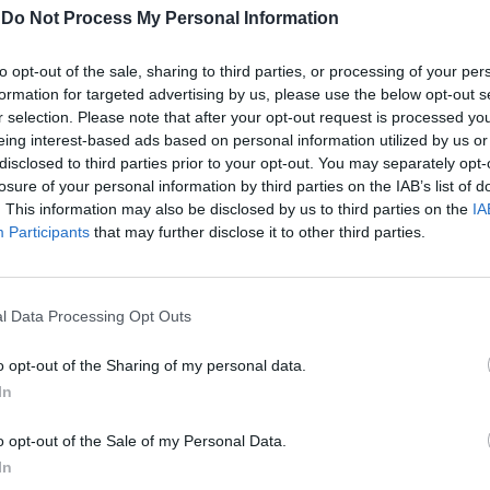
oni. Governare Bolzano significa dare
-
Do Not Process My Personal Information
 sostegno all’alleanza in Provincia e in
 soprattutto dare risposte coordinate ai
to opt-out of the sale, sharing to third parties, or processing of your per
he pretendono – giustamente - che la
formation for targeted advertising by us, please use the below opt-out s
orni ai fasti di un tempo: bella, sicura,
r selection. Please note that after your opt-out request is processed y
zionante e accogliente per chi vi risiede.
eing interest-based ads based on personal information utilized by us or
 politica potrà evitare un’ulteriore
disclosed to third parties prior to your opt-out. You may separately opt-
e dell’elettorato, che preoccupa. Sono
Le
losure of your personal information by third parties on the IAB’s list of
laudio Corrarati, che conosce la città e
da
. This information may also be disclosed by us to third parties on the
IA
Rudy Giuliani a Come States?
lla società civile che ne vive i problemi
Le
Participants
that may further disclose it to other third parties.
Trump, Meloni e la strategia
avrà la sensibilità e l’attenzione di cogliere
americana
cato dai nostri concittadini e di imprimere
ta che la città inseguiva da tempo e non fu
l Data Processing Opt Outs
ompimento con la vittoria mutilata di
ando nel 2005, dopo la storica e inattesa
o opt-out of the Sharing of my personal data.
 centrodestra a trazione berlusconiana, la
In
le concedere la maggioranza in Consiglio
ggi le condizioni sono diverse e
o opt-out of the Sale of my Personal Data.
ntinuare a scrivere quella storia. A
In
tti i miei più sinceri complimenti e il