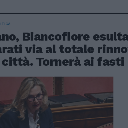
ITICA
no, Biancofiore esult
rati via al totale rin
 città. Tornerà ai fast