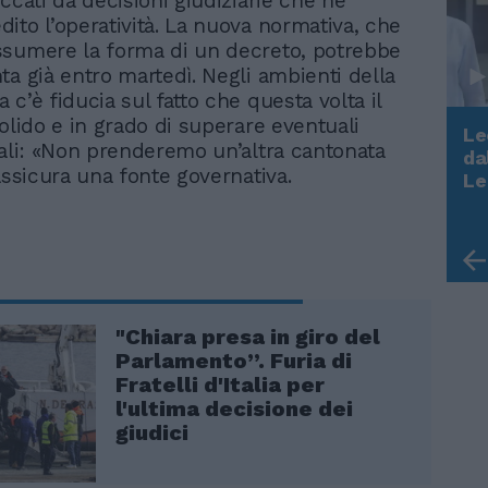
ccati da decisioni giudiziarie che ne
ito l’operatività. La nuova normativa, che
sumere la forma di un decreto, potrebbe
ta già entro martedì. Negli ambienti della
c’è fiducia sul fatto che questa volta il
solido e in grado di superare eventuali
Le
gali: «Non prenderemo un’altra cantonata
da
Rudy Giuliani a Come States?
assicura una fonte governativa.
Le
Trump, Meloni e la strategia
americana
"Chiara presa in giro del
Parlamento”. Furia di
Fratelli d'Italia per
l'ultima decisione dei
giudici