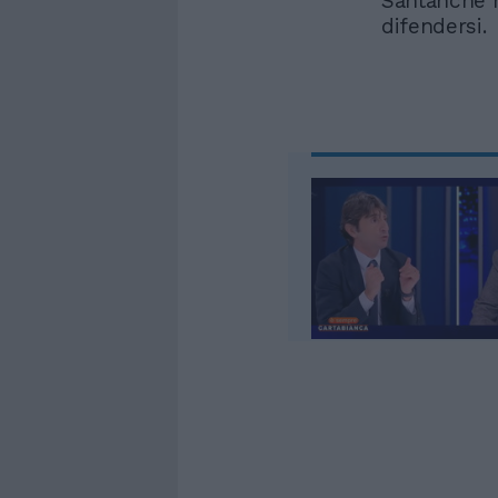
Santanchè h
difendersi.