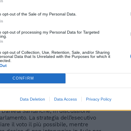
In
o opt-out of the Sale of my Personal Data.
Solito show della
In
giornalista di Repubblica
sui migranti in Albania:
to opt-out of processing my Personal Data for Targeted
ing.
"Italia razzista e
In
disumana"
o opt-out of Collection, Use, Retention, Sale, and/or Sharing
ersonal Data that Is Unrelated with the Purposes for which it
lected.
Out
CONFIRM
nte, il governo sta cercando di
tempo sulla mozione di sfiducia
Data Deletion
Data Access
Privacy Policy
dal Movimento 5 Stelle contro la ministra
 Daniela Santanchè, in discussione
arlamento. La strategia dell’esecutivo
iare il voto il più possibile, mentre