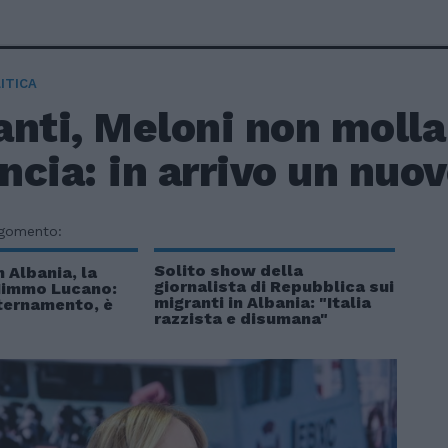
ITICA
nti, Meloni non molla 
ancia: in arrivo un nuo
rgomento:
Solito show della
n Albania, la
giornalista di Repubblica sui
Mimmo Lucano:
migranti in Albania: "Italia
nternamento, è
razzista e disumana"