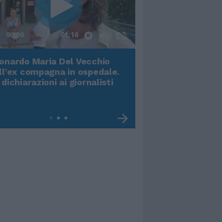
00:00
01:16
onardo Maria Del Vecchio
Terremoto, viene g
ll'ex compagna in ospedale.
video impressiona
 dichiarazioni ai giornalisti