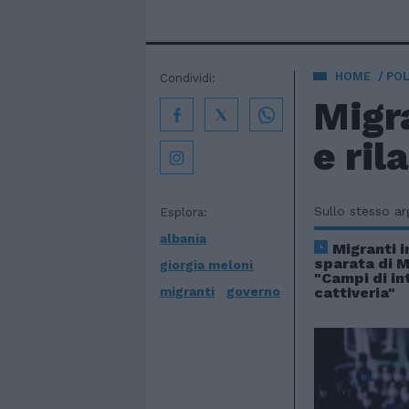
HOME
POL
Condividi:
Migra
e ril
Sullo stesso a
Esplora:
albania
Migranti i
sparata di 
giorgia meloni
"Campi di i
migranti
governo
cattiveria"