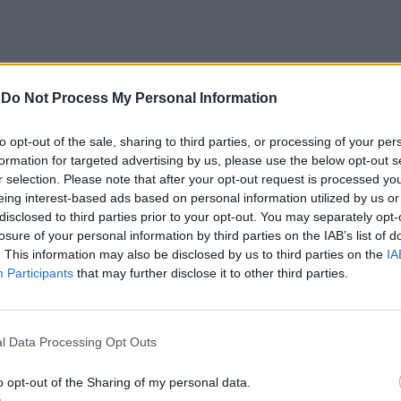
 a gennaio aveva ribadito il suo impegno a
-
Do Not Process My Personal Information
ativi i centri di Gjader e Shengjin, vede
di ferro sugli sbarchi con la magistratura
to opt-out of the sale, sharing to third parties, or processing of your per
ntrale della sua azione di governo.
formation for targeted advertising by us, please use the below opt-out s
remier, il blocco del progetto è frutto di
r selection. Please note that after your opt-out request is processed y
eing interest-based ads based on personal information utilized by us or
politica da parte di alcuni giudici, decisi a
disclosed to third parties prior to your opt-out. You may separately opt-
la realizzazione del programma
losure of your personal information by third parties on the IAB’s list of
ivo. «Bisogna andare avanti, anche per non
. This information may also be disclosed by us to third parties on the
IA
a quei giudici politicizzati che vogliono
Participants
that may further disclose it to other third parties.
i realizzare il programma. Il mio compito
nare la nazione, non mi farò paralizzare»,
bbe confidato ai suoi collaboratori.
l Data Processing Opt Outs
o opt-out of the Sharing of my personal data.