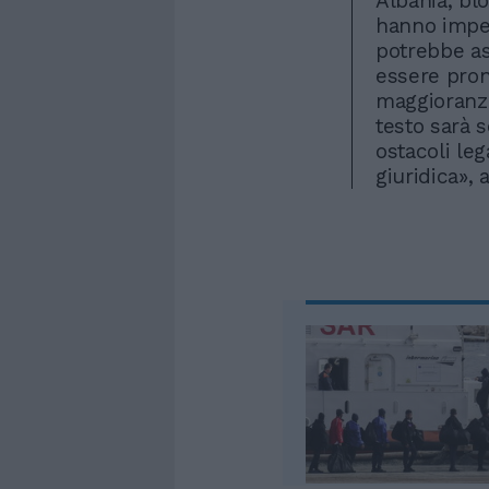
Albania, blo
hanno imped
potrebbe as
essere pron
maggioranza 
testo sarà 
ostacoli le
giuridica», 