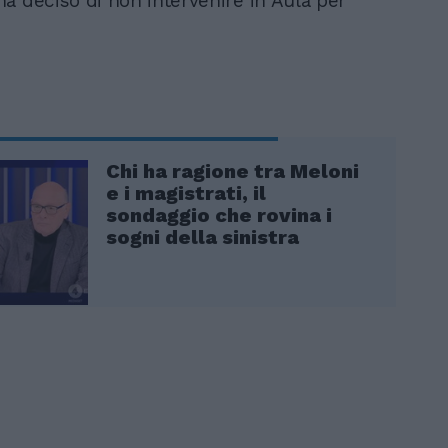
a deciso di non intervenire in Aula per
Chi ha ragione tra Meloni
e i magistrati, il
sondaggio che rovina i
sogni della sinistra