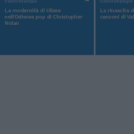
Controtempo
Controtempo
La modernità di Ulisse
La rinascita 
nell'Odissea pop di Christopher
canzoni di Va
Nolan