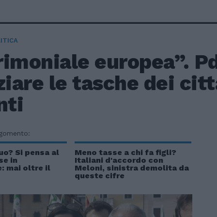
ITICA
imoniale europea”. Pd
ziare le tasche dei citt
nti
rgomento:
uo? Si pensa al
Meno tasse a chi fa figli?
se in
Italiani d'accordo con
 mai oltre il
Meloni, sinistra demolita da
queste cifre