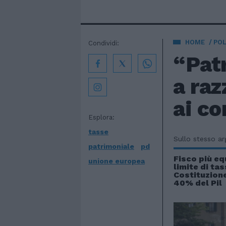
HOME
POL
Condividi:
“Patr
a raz
ai co
Esplora:
tasse
Sullo stesso a
patrimoniale
pd
Fisco più eq
unione europea
limite di tas
Costituzione:
40% del Pil