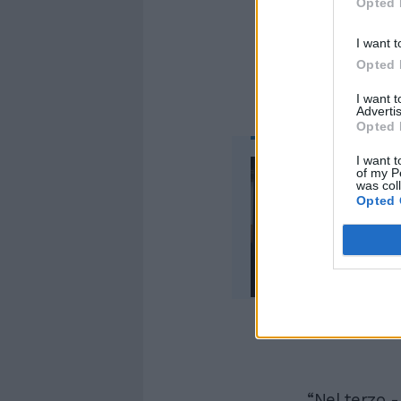
Opted 
contribuireb
crisi recent
I want t
Opted 
I want 
Advertis
Opted 
I want t
of my P
was col
Opted 
“Nel terzo -