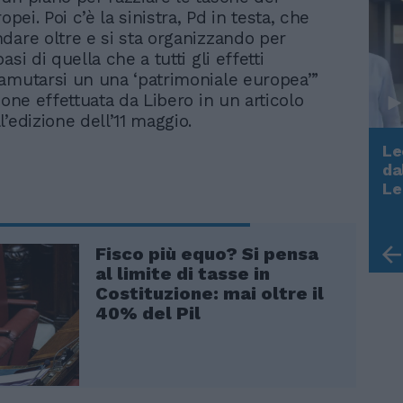
ropei. Poi c’è la sinistra, Pd in testa, che
dare oltre e si sta organizzando per
asi di quella che a tutti gli effetti
amutarsi un una ‘patrimoniale europea’”
ione effettuata da Libero in un articolo
’edizione dell’11 maggio.
Le
da
Rudy Giuliani a Come States?
Le
Trump, Meloni e la strategia
americana
Fisco più equo? Si pensa
al limite di tasse in
Costituzione: mai oltre il
40% del Pil