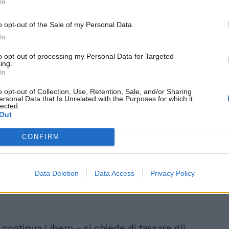
In
be a far uscire l’Unione dalle molteplici
i». Cioè la patrimoniale”.
o opt-out of the Sale of my Personal Data.
In
to opt-out of processing my Personal Data for Targeted
ing.
In
o opt-out of Collection, Use, Retention, Sale, and/or Sharing
Meno tasse a chi fa figli?
ersonal Data that Is Unrelated with the Purposes for which it
Italiani d'accordo con
lected.
Out
Meloni, sinistra demolita
da queste cifre
CONFIRM
Data Deletion
Data Access
Privacy Policy
 continua Libero - si chiede di tassare gli