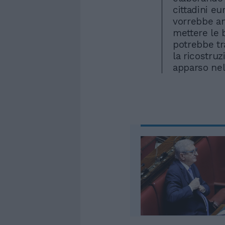
cittadini eu
vorrebbe an
mettere le b
potrebbe tr
la ricostruz
apparso nell