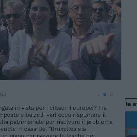
a
a
023
a
In 
ngata in vista per i cittadini europei? Tra
imposte e balzelli vari ecco rispuntare il
lla patrimoniale per risolvere il problema
 vuote in casa Ue. “Bruxelles sta
un piano per razziare le tasche dei