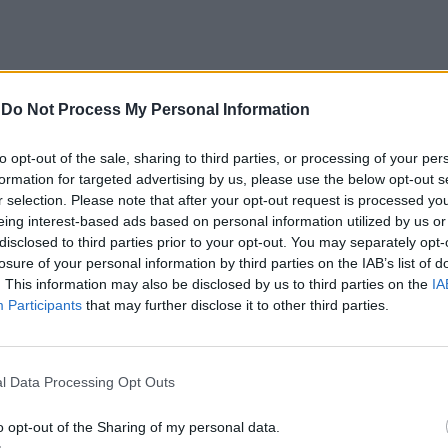
nizio per le finanze Ue, un nuovo inizio
-
Do Not Process My Personal Information
”, il nome della risoluzione che sarà
Parlamento europeo. E a riguardo ci sono
to opt-out of the sale, sharing to third parties, or processing of your per
damenti che la sinistra europea ha
formation for targeted advertising by us, please use the below opt-out s
che potrebbero andare a colpire le tasche
r selection. Please note that after your opt-out request is processed y
i. Il quotidiano fa un quadro: “Nel primo si
eing interest-based ads based on personal information utilized by us or
arlamento europeo di tassare
disclosed to third parties prior to your opt-out. You may separately opt-
 «gli individui e le famiglie più ricchi,
losure of your personal information by third parties on the IAB’s list of
di uguaglianza sociale ed economica»; nel
. This information may also be disclosed by us to third parties on the
IA
o aver sottolineato «l’importanza di
Participants
that may further disclose it to other third parties.
essive di tassazione», la sinistra europea
commissione a presentare una proposta
una nuova risorsa propria (cioè una nuova
l Data Processing Opt Outs
 basata su di un’imposta sul patrimonio
dui e famiglie», inoltre «ritiene che
o opt-out of the Sharing of my personal data.
sul patrimonio progressiva a livello Ue