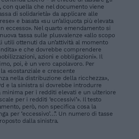
ti, con quella che nel documento viene
ssa di solidarietà» da applicare alle
rese» e basata «su un’aliquota più elevata
li in eccesso». Nel quarto emendamento si
nuova tassa sulle plusvalenze «allo scopo
li utili ottenuti da un’attività al momento
vendita» e che dovrebbe comprendere
ilizzazioni, azioni e obbligazioni». Il
imo, poi, è un vero capolavoro. Per
la «sostanziale e crescente
nza nella distribuzione della ricchezza»,
d e la sinistra si dovrebbe introdurre
minima per i redditi elevati e un ulteriore
cale per i redditi ‘eccessivi’». Il testo
mento, però, non specifica cosa la
enga per ‘eccessivo’…”. Un numero di tasse
oposto dalla sinistra.