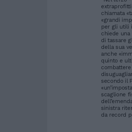
extraprofit
chiamata «ta
«grandi imp
per gli uti
chiede una 
di tassare g
della sua 
anche «immob
quinto e ult
combattere 
disuguaglia
secondo il P
«un’imposta 
scaglione fis
dell’emenda
sinistra rit
da record pr