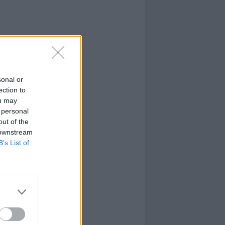
sonal or
ection to
ou may
 personal
out of the
 downstream
B’s List of