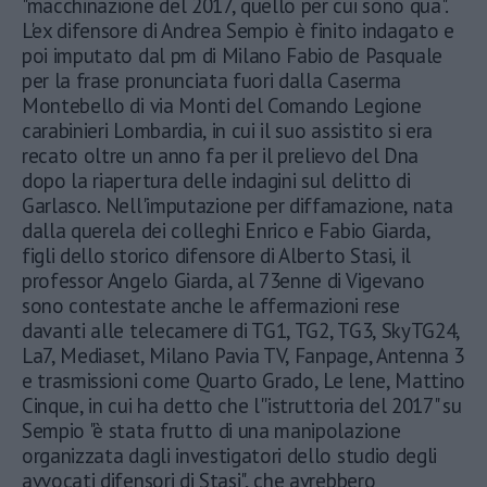
"macchinazione del 2017, quello per cui sono qua".
L'ex difensore di Andrea Sempio è finito indagato e
poi imputato dal pm di Milano Fabio de Pasquale
per la frase pronunciata fuori dalla Caserma
Montebello di via Monti del Comando Legione
carabinieri Lombardia, in cui il suo assistito si era
recato oltre un anno fa per il prelievo del Dna
dopo la riapertura delle indagini sul delitto di
Garlasco. Nell'imputazione per diffamazione, nata
dalla querela dei colleghi Enrico e Fabio Giarda,
figli dello storico difensore di Alberto Stasi, il
professor Angelo Giarda, al 73enne di Vigevano
sono contestate anche le affermazioni rese
davanti alle telecamere di TG1, TG2, TG3, SkyTG24,
La7, Mediaset, Milano Pavia TV, Fanpage, Antenna 3
e trasmissioni come Quarto Grado, Le lene, Mattino
Cinque, in cui ha detto che l''istruttoria del 2017" su
Sempio "è stata frutto di una manipolazione
organizzata dagli investigatori dello studio degli
avvocati difensori di Stasi", che avrebbero