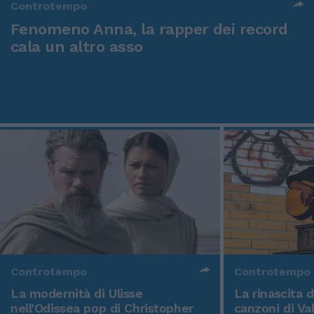
Controtempo
Fenomeno Anna, la rapper dei record
cala un altro asso
Controtempo
Controtempo
La modernità di Ulisse
La rinascita 
nell'Odissea pop di Christopher
canzoni di Va