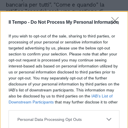
bancaria per tutti". "Come e quando" la
ratifica "accadrà sarà una questione di
competenza del Parlamento italiano e,
Il Tempo -
Do Not Process My Personal Information
ovviamente, del governo italiano, e non
vediamo l'ora di collaborare e lavorare con
If you wish to opt-out of the sale, sharing to third parties, or
loro in ogni modo possibile", sottolinea il
processing of your personal or sensitive information for
ministro irlandese. Parole che non sono
targeted advertising by us, please use the below opt-out
bastate a dissolvere lo scetticismo della
section to confirm your selection. Please note that after your
premier sul tema. "Credo che la materia non
opt-out request is processed you may continue seeing
vada discussa a monte, ma va discussa a
interest-based ads based on personal information utilized by
valle e nel contesto nel quale opera", ha
us or personal information disclosed to third parties prior to
spiegato, facendo riferimento alla
your opt-out. You may separately opt-out of the further
governance e "ad altri strumenti che sono
disclosure of your personal information by third parties on the
anche più efficaci nell'attuale contesto"
IAB’s list of downstream participants. This information may
come "l'Unione bancaria".
also be disclosed by us to third parties on the
IAB’s List of
Downstream Participants
that may further disclose it to other
third parties.
Personal Data Processing Opt Outs