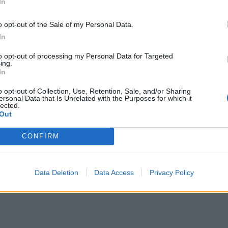
In
o opt-out of the Sale of my Personal Data.
In
a che rischia di creare divisioni e
to opt-out of processing my Personal Data for Targeted
ing.
tra i dem è quello della Gpa, la gestazione
In
he il centrodestra chiama utero in affitto
eare il passaggio di denaro che c'è alla
o opt-out of Collection, Use, Retention, Sale, and/or Sharing
ersonal Data that Is Unrelated with the Purposes for which it
o dire cosa ne penso io e credo che la
lected.
maggioranza di elettori del Pd la pensa
Out
 sono nettamente contrario alla maternità
CONFIRM
 afferma Bonaccini - La Schlein? Non so,
i sia espressa su questo. Io sono
contrario. Sono favorevole all’adozione da
omosessuali e anche single", spiega il
Data Deletion
Data Access
Privacy Policy
 dem.