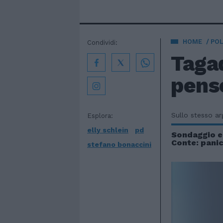
HOME
POL
Condividi:
Tagad
penso
Sullo stesso a
Esplora:
elly schlein
pd
Sondaggio es
Conte: pani
stefano bonaccini