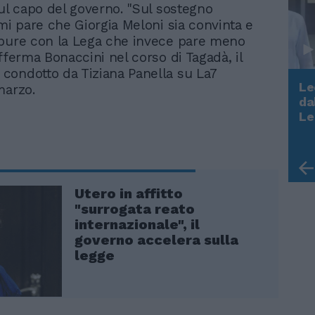
sul capo del governo. "Sul sostegno
 mi pare che Giorgia Meloni sia convinta e
pure con la Lega che invece pare meno
fferma Bonaccini nel corso di Tagadà, il
ondotto da Tiziana Panella su La7
Le
marzo.
da
Rudy Giuliani a Come States?
Le
Trump, Meloni e la strategia
americana
Utero in affitto
"surrogata reato
internazionale", il
governo accelera sulla
legge