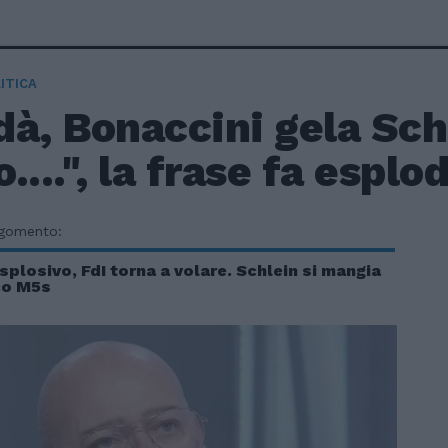
ITICA
à, Bonaccini gela Sch
....", la frase fa esplo
rgomento:
plosivo, FdI torna a volare. Schlein si mangia
co M5s