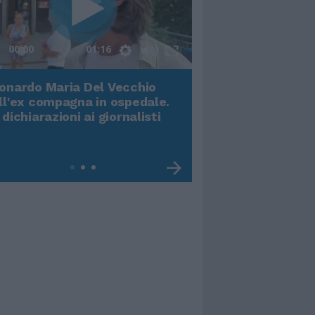
00:00
01:16
onardo Maria Del Vecchio
Terremoto, viene g
ll'ex compagna in ospedale.
video impressiona
 dichiarazioni ai giornalisti