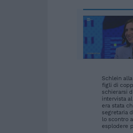
Schlein all
figli di cop
schierarsi 
intervista a
era stata ch
segretaria 
lo scontro a
esplodere p