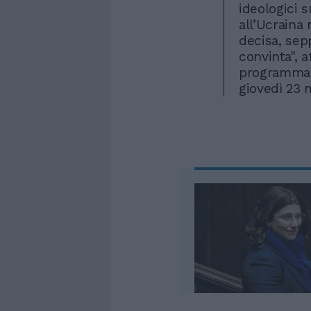
ideologici 
all’Ucraina
decisa, sep
convinta", a
programma c
giovedì 23 