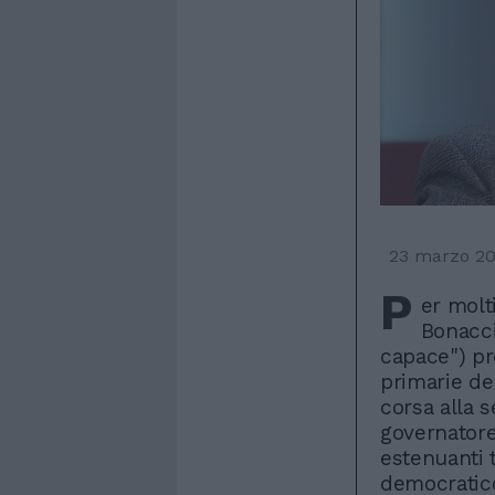
23 marzo 2
P
er molt
Bonacci
capace") pr
primarie de
corsa alla s
governatore
estenuanti t
democratico