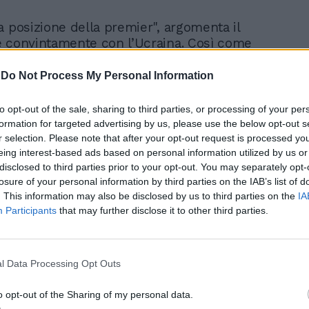
a posizione della premier", argomenta il
 convintamente con l’Ucraina. Così come
o Schlein a ribadire il nostro sostegno a
una popolazione invasi e bombardati.
-
Do Not Process My Personal Information
e le diplomazie spingano di più per una
. Un colpo al cerchio e uno alla botte che
to opt-out of the sale, sharing to third parties, or processing of your per
te farà storcere il naso a qualcuno nella
formation for targeted advertising by us, please use the below opt-out s
.
r selection. Please note that after your opt-out request is processed y
eing interest-based ads based on personal information utilized by us or
disclosed to third parties prior to your opt-out. You may separately opt-
losure of your personal information by third parties on the IAB’s list of
. This information may also be disclosed by us to third parties on the
IA
Participants
that may further disclose it to other third parties.
Nel Pd è già guerra di
poltrone. Tensione
l Data Processing Opt Outs
Schlein-Bonaccini per i
capigruppo
o opt-out of the Sharing of my personal data.