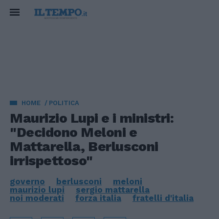
HOME
POLITICA
Maurizio Lupi e i ministri:
"Decidono Meloni e
Mattarella, Berlusconi
irrispettoso"
governo
berlusconi
meloni
maurizio lupi
sergio mattarella
noi moderati
forza italia
fratelli d'italia