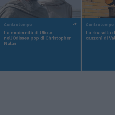
Controtempo
Controtempo
La modernità di Ulisse
La rinascita 
nell'Odissea pop di Christopher
canzoni di Va
Nolan