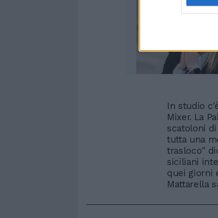
In studio c'
Mixer. La Pa
scatoloni di
tutta una m
trasloco" dic
siciliani in
quei giorni
Mattarella 