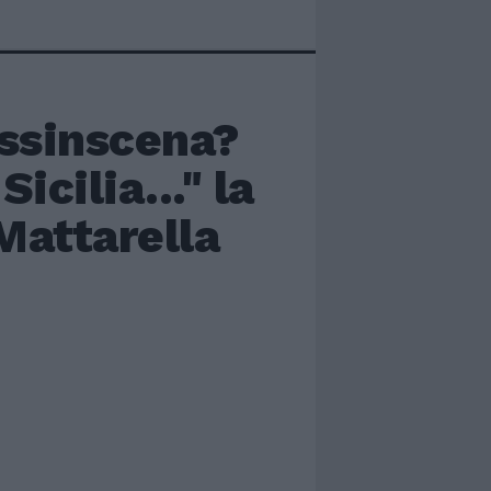
essinscena?
icilia..." la
Mattarella