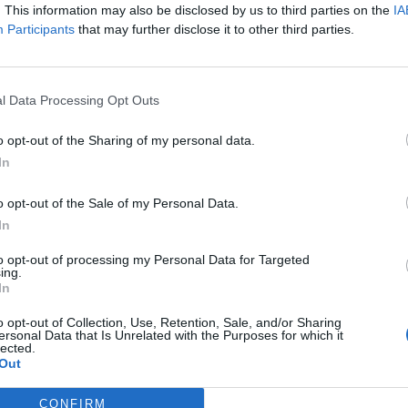
. This information may also be disclosed by us to third parties on the
IA
Participants
that may further disclose it to other third parties.
predetto manuale siamo davanti a una
ime che mette d'accrodo la maggioranza.
"I numeri mentono perché la partita del
l Data Processing Opt Outs
l di là del suo esito ultra maggioritario
alcanizzato i partiti, non li ha messi gli uni
o opt-out of the Sharing of my personal data.
tri". C'era una faglia che attraversava tutti i
In
si al loro interno in due fazioni, una favore
ghi presidente della Repubblica, e l'altra
o opt-out of the Sale of my Personal Data.
È come la tettonica a zolle, il Parlamento è
In
 al proprio interno da questa frattura che
il presidente Mattarella ha risolto" è il
to opt-out of processing my Personal Data for Targeted
ing.
 giornalista.
In
o opt-out of Collection, Use, Retention, Sale, and/or Sharing
ersonal Data that Is Unrelated with the Purposes for which it
lected.
Out
CONFIRM