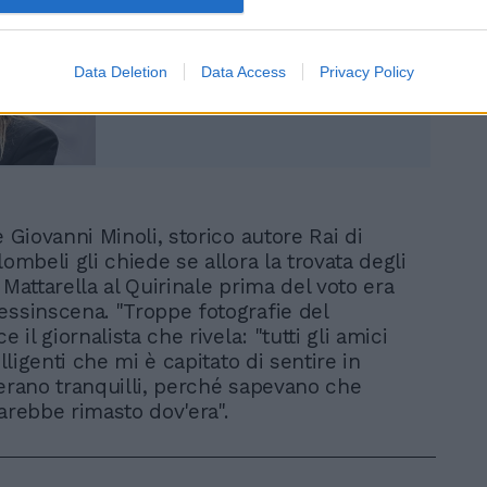
Sondaggio terremoto, il
ribaltone clamoroso: la
Meloni passa all'incasso
Data Deletion
Data Access
Privacy Policy
è Giovanni Minoli, storico autore Rai di
lombeli gli chiede se allora la trovata degli
 Mattarella al Quirinale prima del voto era
essinscena. "Troppe fotografie del
e il giornalista che rivela: "tutti gli amici
telligenti che mi è capitato di sentire in
 erano tranquilli, perché sapevano che
sarebbe rimasto dov'era".