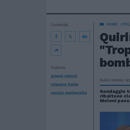
HOME
POL
Condividi:
Quiri
"Trop
bomba
Esplora:
gianni minoli
Sullo stesso a
stasera italia
Sondaggio t
sergio mattarella
ribaltone cl
Meloni passa