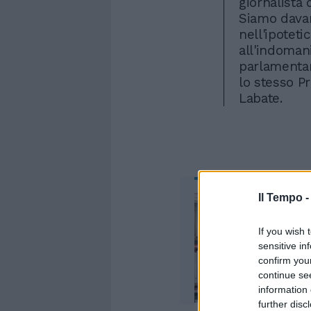
giornalista
Siamo davan
nell'ipoteti
all'indoman
parlamentar
lo stesso P
Labate.
Il Tempo 
If you wish 
sensitive in
confirm you
continue se
information 
further disc