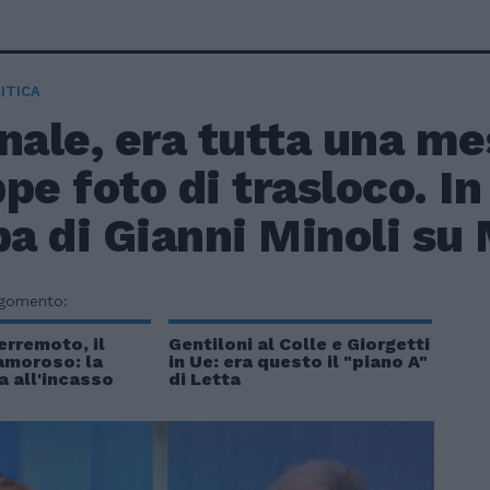
ITICA
nale, era tutta una m
pe foto di trasloco. In S
 di Gianni Minoli su 
rgomento:
erremoto, il
Gentiloni al Colle e Giorgetti
amoroso: la
in Ue: era questo il "piano A"
 all'incasso
di Letta