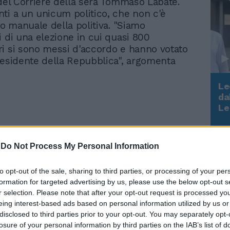
 del Corriere della sera Tommaso Labate.
ti a un unicum politico, che non c'è
co manuale della politiva. "Siamo
i di una elezione in cui quasi 800
i si sono messi d'accordo e hanno votato
residente della Repubblica", argomenta
Le
da
Rudy Giuliani a Come States?
Le
Trump, Meloni e la strategia
americana
-
Do Not Process My Personal Information
La profezia di Cassese su
Mattarella: "Cosa si vuol
fare". Il costituzionalista
to opt-out of the sale, sharing to third parties, or processing of your per
picchia duro
formation for targeted advertising by us, please use the below opt-out s
r selection. Please note that after your opt-out request is processed y
eing interest-based ads based on personal information utilized by us or
disclosed to third parties prior to your opt-out. You may separately opt-
losure of your personal information by third parties on the IAB’s list of