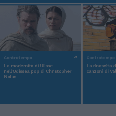
Controtempo
Controtempo
La modernità di Ulisse
La rinascita 
nell'Odissea pop di Christopher
canzoni di Va
Nolan